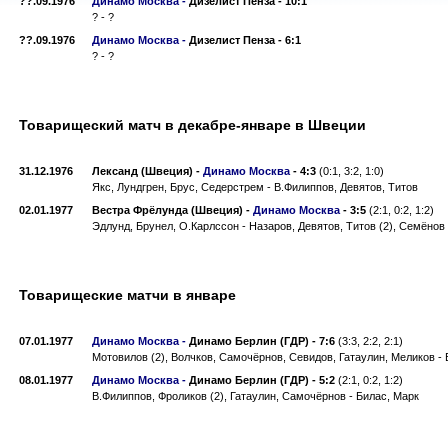
??.09.1976
Динамо Москва -
Дизелист Пенза
-
10:1
? - ?
??.09.1976
Динамо Москва -
Дизелист Пенза
-
6:1
? - ?
Товарищеский матч в декабре-январе в Швеции
31.12.1976
Лександ (Швеция)
-
Динамо Москва
-
4:3
(0:1, 3:2, 1:0)
Якс, Лундгрен, Брус, Седерстрем - В.Филиппов, Девятов, Титов
02.01.1977
Вестра Фрёлунда (Швеция)
-
Динамо Москва
-
3:5
(2:1, 0:2, 1:2)
Эдлунд, Брунел, О.Карлссон - Назаров, Девятов, Титов (2), Семёнов
Товарищеские матчи в январе
07.01.1977
Динамо Москва -
Динамо Берлин (ГДР)
-
7:6
(3:3, 2:2, 2:1)
Мотовилов (2), Волчков, Самочёрнов, Севидов, Гатаулин, Меликов - 
08.01.1977
Динамо Москва -
Динамо Берлин (ГДР)
-
5:2
(2:1, 0:2, 1:2)
В.Филиппов, Фроликов (2), Гатаулин, Самочёрнов - Билас, Марк