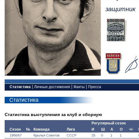
защитник
Статистика
Личные достижения
Факты
Пресса
Статистика
Статистика выступления за клуб и сборную
Регулярный сезон
Сезон
№
Команда
Лига
И
Ш
А
О
+/-
1966/67
Крылья Советов
СССР
25
0
1
1