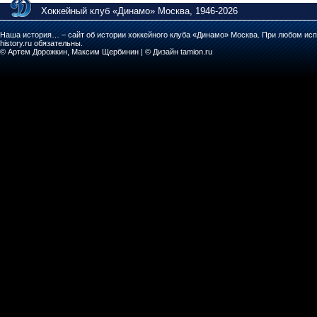
Хоккейный клуб «Динамо» Москва, 1946-2026
Наша история… – сайт об истории хоккейного клуба «Динамо» Москва. При любом исп
history.ru обязательны.
© Артем Дорожкин, Максим Щербинин | © Дизайн tamion.ru