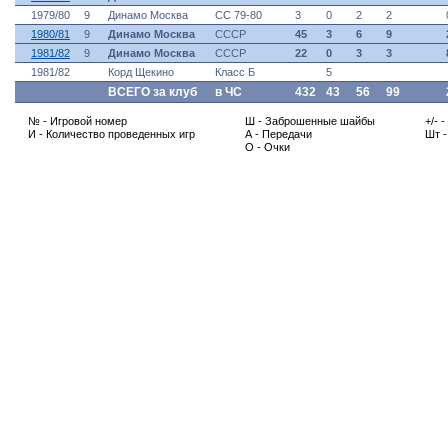
1979/80
9
Динамо Москва
СС 79-80
3
0
2
2
1980/81
9
Динамо Москва
СССР
45
3
6
9
1981/82
9
Динамо Москва
СССР
22
0
3
3
1981/82
Корд Щекино
Класс Б
5
ВСЕГО за клуб
в ЧС
432
43
56
99
№ - Игровой номер
Ш - Заброшенные шайбы
+/- 
И - Количество проведенных игр
А - Передачи
Шт 
О - Очки