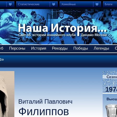
Статистические
Хоккейные
Блоги
уб
Персоны
История
Рекорды
Победы
Легенды
о»
Сезон
197
Высши
Виталий Павлович
Филиппов