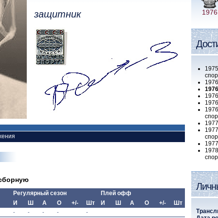
1976
защитник
Дост
1975
спор
19
19
19
1976
1976
спор
19
1977
жения
спор
1977
1978
спор
 сборную
Личн
Регулярный сезон
Плей офф
И
Ш
А
О
+/-
Шт
И
Ш
А
О
+/-
Шт
Трансл
-
-
-
-
-