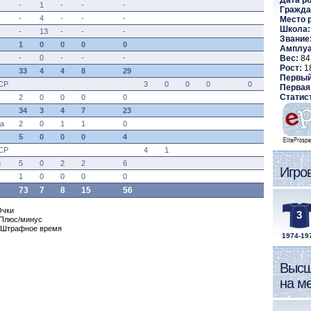
Дата р
-
1
-
-
-
Гражда
-
4
-
-
-
Место 
Школа:
-
13
-
-
-
Звание
1
0
0
0
0
Амплуа
-
0
-
-
-
Вес:
84 
Рост:
1
33
4
4
8
29
Первый
СР
3
0
0
0
0
Первая
Статис
2
0
0
0
0
34
3
4
7
23
а
2
0
1
1
0
5
0
0
0
4
СР
4
1
8
5
0
2
2
6
Игро
1
0
0
0
0
73
7
8
15
56
Очки
3
- Плюс/минус
 Штрафное время
1974-19
Высш
на м