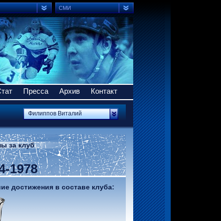
СМИ
Стат
Пресса
Архив
Контакт
Филиппов Виталий
ы за клуб
4-1978
е достижения в составе клуба: