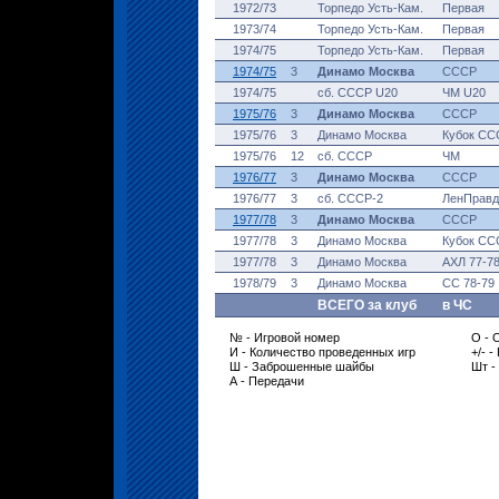
1972/73
Торпедо Усть-Кам.
Первая
1973/74
Торпедо Усть-Кам.
Первая
1974/75
Торпедо Усть-Кам.
Первая
1974/75
3
Динамо Москва
СССР
1974/75
сб. СССР U20
ЧМ U20
1975/76
3
Динамо Москва
СССР
1975/76
3
Динамо Москва
Кубок СС
1975/76
12
сб. СССР
ЧМ
1976/77
3
Динамо Москва
СССР
1976/77
3
сб. СССР-2
ЛенПравд
1977/78
3
Динамо Москва
СССР
1977/78
3
Динамо Москва
Кубок СС
1977/78
3
Динамо Москва
АХЛ 77-7
1978/79
3
Динамо Москва
СС 78-79
ВСЕГО за клуб
в ЧС
№ - Игровой номер
О - 
И - Количество проведенных игр
+/- 
Ш - Заброшенные шайбы
Шт -
А - Передачи