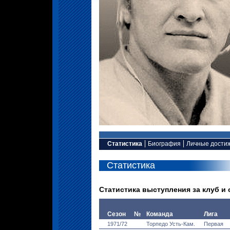
Статистика
Биография
Личные дости
Статистика
Статистика выступления за клуб и
Сезон
№
Команда
Лига
1971/72
Торпедо Усть-Кам.
Первая