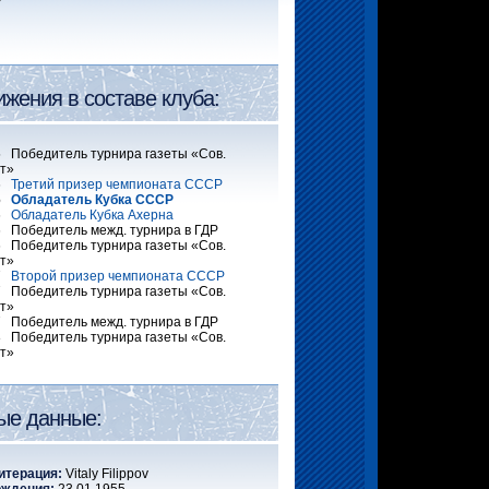
ижения в составе клуба:
 Победитель турнира газеты «Сов.
т»
76
Третий призер чемпионата СССР
76
Обладатель Кубка СССР
76
Обладатель Кубка Ахерна
 Победитель межд. турнира в ГДР
 Победитель турнира газеты «Сов.
т»
77
Второй призер чемпионата СССР
 Победитель турнира газеты «Сов.
т»
 Победитель межд. турнира в ГДР
 Победитель турнира газеты «Сов.
т»
ые данные:
итерация:
Vitaly Filippov