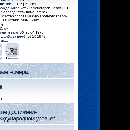
ождения:
23.01.1955
нство:
СССР | Россия
рождения:
г. Усть-Каменогорск, Казах.ССР
"Торпедо" Усть-Каменогорск
:
Мастер спорта международного класса
:
защитник, левый хват
кг
85 см
 матч за клуб:
28.04.1975
 шайба за клуб:
16.10.1975
тика:
вые номера:
78
ие достижения
еждународном уровне*: