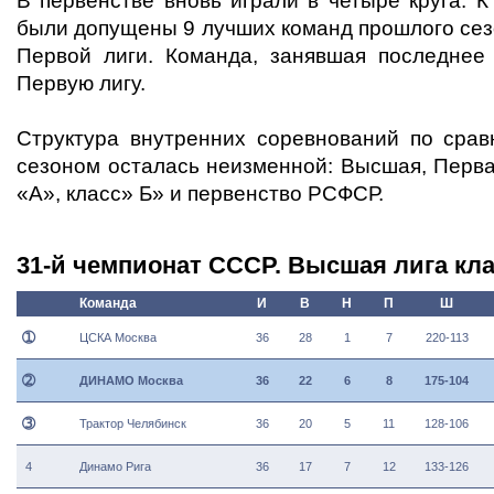
В первенстве вновь играли в четыре круга. 
были допущены 9 лучших команд прошлого сез
Первой лиги. Команда, занявшая последнее
Первую лигу.
Структура внутренних соревнований по сра
сезоном осталась неизменной: Высшая, Перва
«А», класс» Б» и первенство РСФСР.
31-й чемпионат СССР. Высшая лига кла
Команда
И
В
Н
П
Ш
➀
ЦСКА Москва
36
28
1
7
220-113
➁
ДИНАМО Москва
36
22
6
8
175-104
➂
Трактор Челябинск
36
20
5
11
128-106
4
Динамо Рига
36
17
7
12
133-126