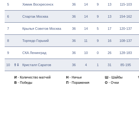
5
Химик Воскресенск
36
14
9
13
115-103
6
Спартак Москва
36
14
9
13
154-162
7
Крылья Советов Москва
36
14
5
17
120-137
8
Торпедо Горький
36
11
9
16
108-137
9
СКА Ленинград
36
10
0
26
128-183
10
⇧⇩
Кристалл Саратов
36
4
1
31
85-195
И
- Количество матчей
Н
- Ничьи
Ш
- Шайбы
В
- Победы
П
- Поражения
О
- Очки