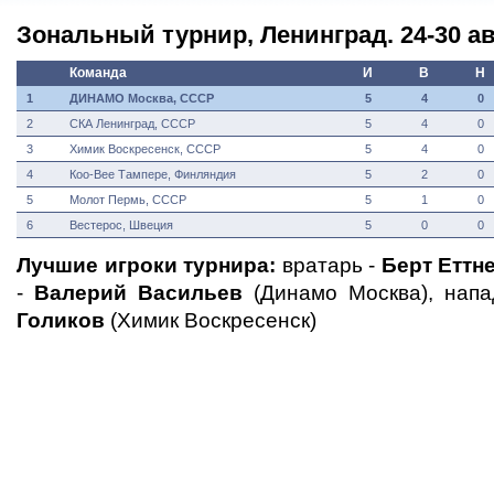
Зональный турнир, Ленинград. 24-30 ав
Команда
И
В
Н
1
ДИНАМО Москва, СССР
5
4
0
2
СКА Ленинград, СССР
5
4
0
3
Химик Воскресенск, СССР
5
4
0
4
Коо-Вее Тампере, Финляндия
5
2
0
5
Молот Пермь, СССР
5
1
0
6
Вестерос, Швеция
5
0
0
Лучшие игроки турнира:
вратарь -
Берт Еттн
-
Валерий Васильев
(Динамо Москва), нап
Голиков
(Химик Воскресенск)