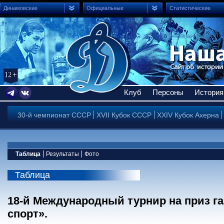
Динамовские
Официальные
Статистические
Клуб
Персоны
История
30-й чемпионат СССР
XVII Кубок СССР
XXIV Кубок Ахерна
Таблица
Результаты
Фото
Таблица
18-й Международный турнир на приз г
спорт».