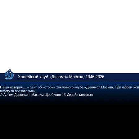
Хоккейный клуб «Динамо» Москва, 1946-2026
Наша история… – сайт об истории хоккейного клуба «Динамо» Москва. При любом исп
history.ru обязательны.
© Артем Дорожкин, Максим Щербинин | © Дизайн tamion.ru