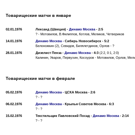
Товарищеские матчи в январе
02.01.1976
Лександ (Швеция)
-
Динамо Москва
-
2:5
? - Мотовилов, В.Филиппов, Котлов, Меликов, Четвериков
14.01.1976
Динамо Москва -
Сибирь Новосибирск
-
5:2
Белоножкин (2), Севидов, Билялетдинов, Орлов - ?
28.01.1976
Дизелист Пенза
-
Динамо Москва
-
4:3
(2:2, 0:1, 2:0)
Калинин, Уваров, Первухин, Косоуров - Мотовилов, Орлов, Мел
Товарищеские матчи в феврале
05.02.1976
Динамо Москва -
ЦСКА Москва
-
2:6
? - ?
06.02.1976
Динамо Москва -
Крылья Советов Москва
-
6:3
? - ?
15.02.1976
Текстильщик Павловский Посад
-
Динамо Москва
-
2:14
? - ?