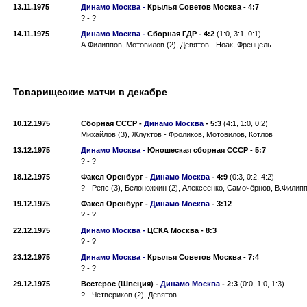
13.11.1975
Динамо Москва -
Крылья Советов Москва
-
4:7
? - ?
14.11.1975
Динамо Москва -
Сборная ГДР
-
4:2
(1:0, 3:1, 0:1)
А.Филиппов, Мотовилов (2), Девятов - Ноак, Френцель
Товарищеские матчи в декабре
10.12.1975
Сборная СССР
-
Динамо Москва
-
5:3
(4:1, 1:0, 0:2)
Михайлов (3), Жлуктов - Фроликов, Мотовилов, Котлов
13.12.1975
Динамо Москва -
Юношеская сборная СССР
-
5:7
? - ?
18.12.1975
Факел Оренбург
-
Динамо Москва
-
4:9
(0:3, 0:2, 4:2)
? - Репс (3), Белоножкин (2), Алексеенко, Самочёрнов, В.Филипп
19.12.1975
Факел Оренбург
-
Динамо Москва
-
3:12
? - ?
22.12.1975
Динамо Москва -
ЦСКА Москва
-
8:3
? - ?
23.12.1975
Динамо Москва -
Крылья Советов Москва
-
7:4
? - ?
29.12.1975
Вестерос (Швеция)
-
Динамо Москва
-
2:3
(0:0, 1:0, 1:3)
? - Четвериков (2), Девятов