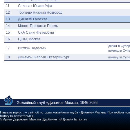
11
Салават Юлаев Уфа
12
Торпедо Нижний Новгород
13
ДИНАМО Москва
14
Молот-Прикамье Пермь
15
СКА Санкт-Петербург
16
ЦСКА Москва
дебют в Супер
17
Витязь Подольск
покинули Супе
18
Динамо-Энергия Екатеринбург
покинули Супе
Хоккейный клуб «Динамо» Москва, 1946-2026
Наша история… – сайт об истории хоккейного клуба «Динамо» Москва. При любом исп
history.ru обязательны.
© Артем Дорожкин, Максим Щербинин | © Дизайн tamion.ru