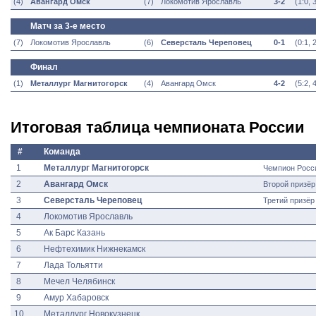
(4)
Авангард Омск
(7)
Локомотив Ярославль
3-2
(
1:0, 
Матч за 3-е место
(7)
Локомотив Ярославль
(6)
Северсталь Череповец
0-1
(
0:1, 
Финал
(1)
Металлург Магнитогорск
(4)
Авангард Омск
4-2
(
5:2, 4
Итоговая таблица чемпионата России
#
Команда
1
Металлург Магнитогорск
Чемпион Росс
2
Авангард Омск
Второй призёр
3
Северсталь Череповец
Третий призёр
4
Локомотив Ярославль
5
Ак Барс Казань
6
Нефтехимик Нижнекамск
7
Лада Тольятти
8
Мечел Челябинск
9
Амур Хабаровск
10
Металлург Новокузнецк