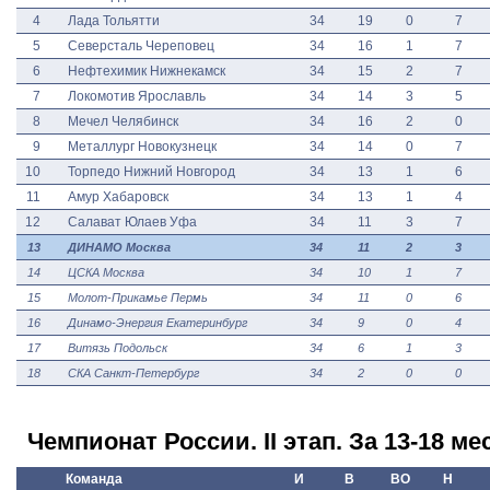
4
Лада Тольятти
34
19
0
7
5
Северсталь Череповец
34
16
1
7
6
Нефтехимик Нижнекамск
34
15
2
7
7
Локомотив Ярославль
34
14
3
5
8
Мечел Челябинск
34
16
2
0
9
Металлург Новокузнецк
34
14
0
7
10
Торпедо Нижний Новгород
34
13
1
6
11
Амур Хабаровск
34
13
1
4
12
Салават Юлаев Уфа
34
11
3
7
13
ДИНАМО Москва
34
11
2
3
14
ЦСКА Москва
34
10
1
7
15
Молот-Прикамье Пермь
34
11
0
6
16
Динамо-Энергия Екатеринбург
34
9
0
4
17
Витязь Подольск
34
6
1
3
18
СКА Санкт-Петербург
34
2
0
0
Чемпионат России. II этап. За 13-18 ме
Команда
И
В
ВО
Н