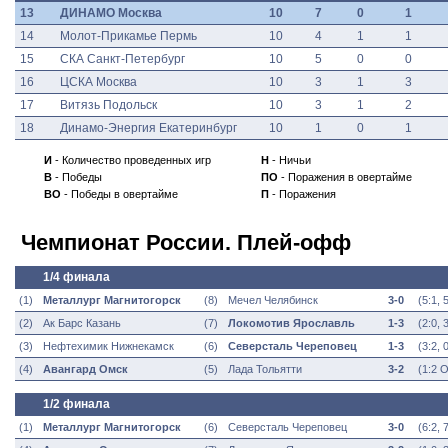
13
ДИНАМО Москва
10
7
0
1
14
Молот-Прикамье Пермь
10
4
1
1
15
СКА Санкт-Петербург
10
5
0
0
16
ЦСКА Москва
10
3
1
3
17
Витязь Подольск
10
3
1
2
18
Динамо-Энергия Екатеринбург
10
1
0
1
И
- Количество проведенных игр
Н
- Ничьи
В
- Победы
ПО
- Поражения в овертайме
ВО
- Победы в овертайме
П
- Поражения
Чемпионат России. Плей-офф
1/4 финала
(1)
Металлург Магнитогорск
(8)
Мечел Челябинск
3-0
(
5:1, 
(2)
Ак Барс Казань
(7)
Локомотив Ярославль
1-3
(
2:0, 
(3)
Нефтехимик Нижнекамск
(6)
Северсталь Череповец
1-3
(
3:2, 0
(4)
Авангард Омск
(5)
Лада Тольятти
3-2
(
1:2 О
1/2 финала
(1)
Металлург Магнитогорск
(6)
Северсталь Череповец
3-0
(
6:2, 