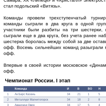
Самара, ХК «Липецк» и «Кристалл» Электрост
стал подольский «Витязь».
Команды провели трехступенчатый турни
команды сыграли в два круга в одной груп
участники были разбиты на три шестерки, 
сыграли еще в два круга, без учета ранее на
шестерка боролась между собой за две остав
офф. Восемь сильнейших команд разыграли 
офф.
Впервые в своей истории московское «Динам
офф.
Чемпионат России. I этап
Команда
И
В
ВО
Н
1
Ак Барс Казань
34
21
1
5
2
Металлург Магнитогорск
34
18
2
8
3
Авангард Омск
34
17
5
4