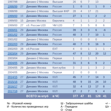
1997/98
Динамо-2 Москва
Высшая
26
6
7
13
1998/99
27
Динамо Москва
Россия
1
0
1
1
0
1998/99
Динамо-2 Москва
Высшая ФХР
28
4
17
21
1999/00
15
Динамо Москва
Россия
27
1
1
2
-2
1999/00
15
Динамо Москва
Евролига
4
1
1
2
2
1999/00
27
сб. России U20
ЧМ U20
7
3
5
8
6
2000/01
29
Динамо Москва
Россия
39
3
3
6
-6
2001/02
29
Динамо Москва
Россия
40
3
7
10
1
2001/02
Динамо-2 Москва
Первая
1
0
0
0
2002/03
29
Динамо Москва
Россия
40
7
9
16
9
2002/03
28
сб.России
ЕХТ
4
0
1
1
1
2003/04
29
Динамо Москва
Россия
47
8
12
20
12
2003/04
Динамо-2 Москва
Первая
1
2
1
3
2004/05
29
Динамо Москва
Россия
31
3
6
9
2
2004/05
29
Динамо Москва
Конт.кубок
3
2
1
3
2
2004/05
Динамо-2 Москва
Первая
2
0
0
0
2014/15
27
Динамо Москва
КХЛ
45
7
7
14
3
2015/16
27
Динамо Москва
КХЛ
48
9
15
24
10
2016/17
27
Динамо Москва
КХЛ
32
4
13
17
8
2017/18
27
Динамо Москва
КХЛ
27
2
7
9
4
ВСЕГО за клуб
в ЧС
377
47
81
128
41
№ - Игровой номер
Ш - Заброшенные шайбы
+/- 
И - Количество проведенных игр
А - Передачи
Шт 
О - Очки