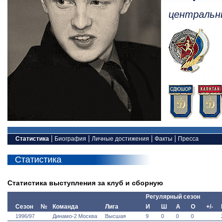
центральн
Статистика
Биография
Личные достижения
Факты
Пресса
Статистика
Статистика выступления за клуб и сборную
Регулярный сезон
Сезон
№
Команда
Лига
И
Ш
А
О
+/-
1996/97
Динамо-2 Москва
Высшая
9
0
0
0