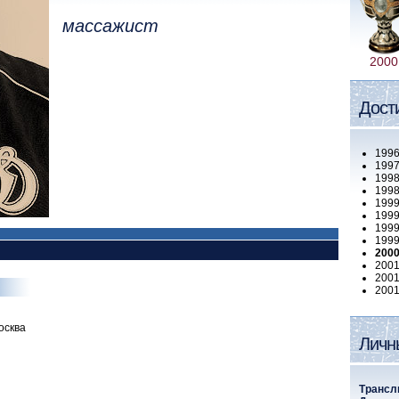
массажист
2000
Дост
199
1997
1998
1998
1999
1999
1999
1999
200
2001
2001
200
Москва
Личн
Трансл