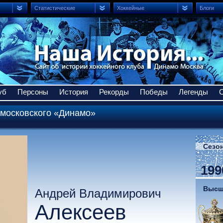
Статистические
Хоккейные
Блоги
уб
Персоны
История
Рекорды
Победы
Легенды
 московского «Динамо»
Сезон
199
Высши
Андрей Владимирович
Алексеев