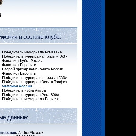
ижения в составе клуба:
6 Победитель мемориала Ромазана
 Победитель турнира на призы «ГАЗ»
 Финалист Кубка России
 Финалист Евролиги
 Второй призер чемпионата России
 Финалист Евролиги
 Победитель турнира на призы «ГАЗ»
 Победитель турнира «Викинг Трофи»
0
Чемпион России
 Победитель Кубка Амура
 Победитель турнира «Рига-800»
1 Победитель мемориала Беляева
ые данные:
итерация:
Andrei Alexeev