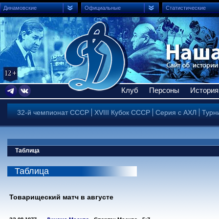
Динамовские
Официальные
Статистические
Клуб
Персоны
История
32-й чемпионат СССР
XVIII Кубок СССР
Серия с АХЛ
Турн
Таблица
Таблица
Товарищеский матч в августе