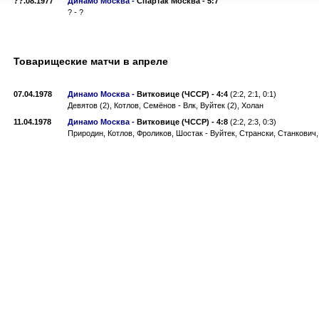
??.08.1977
Динамо Москва -
Спартак Москва
-
5:7
? - ?
Товарищеские матчи в апреле
07.04.1978
Динамо Москва -
Витковице (ЧССР)
-
4:4
(2:2, 2:1, 0:1)
Девятов (2), Котлов, Семёнов - Влк, Вуйтек (2), Холан
11.04.1978
Динамо Москва -
Витковице (ЧССР)
-
4:8
(2:2, 2:3, 0:3)
Природин, Котлов, Фроликов, Шостак - Вуйтек, Странски, Станкович,