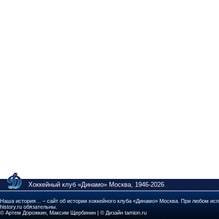
Хоккейный клуб «Динамо» Москва, 1946-2026
Наша история… – сайт об истории хоккейного клуба «Динамо» Москва. При любом исп
history.ru обязательны.
© Артем Дорожкин, Максим Щербинин | © Дизайн tamion.ru