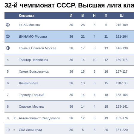
32-й чемпионат СССР. Высшая лига кла
Команда
И
В
Н
П
Ш
➀
ЦСКА Москва
36
28
3
5
215-109
➁
ДИНАМО Москва
36
21
4
11
161-104
➂
Крылья Советов Москва
36
17
6
13
146-138
4
Трактор Челябинск
36
14
10
12
130-118
5
Химик Воскресенск
36
15
5
16
127-117
6
Динамо Рига
36
13
8
15
118-135
7
Торпедо Горький
36
14
4
18
138-164
8
Спартак Москва
36
14
4
18
123-141
9
⇧
Автомобилист Свердловск
36
12
5
19
133-176
10
=
СКА Ленинград
36
5
5
26
131-220