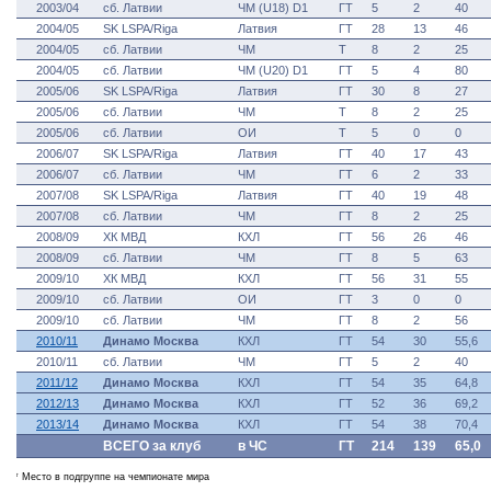
2003/04
сб. Латвии
ЧМ (U18) D1
ГТ
5
2
40
2004/05
SK LSPA/Riga
Латвия
ГТ
28
13
46
2004/05
сб. Латвии
ЧМ
Т
8
2
25
2004/05
сб. Латвии
ЧМ (U20) D1
ГТ
5
4
80
2005/06
SK LSPA/Riga
Латвия
ГТ
30
8
27
2005/06
сб. Латвии
ЧМ
Т
8
2
25
2005/06
сб. Латвии
ОИ
Т
5
0
0
2006/07
SK LSPA/Riga
Латвия
ГТ
40
17
43
2006/07
сб. Латвии
ЧМ
ГТ
6
2
33
2007/08
SK LSPA/Riga
Латвия
ГТ
40
19
48
2007/08
сб. Латвии
ЧМ
ГТ
8
2
25
2008/09
ХК МВД
КХЛ
ГТ
56
26
46
2008/09
сб. Латвии
ЧМ
ГТ
8
5
63
2009/10
ХК МВД
КХЛ
ГТ
56
31
55
2009/10
сб. Латвии
ОИ
ГТ
3
0
0
2009/10
сб. Латвии
ЧМ
ГТ
8
2
56
2010/11
Динамо Москва
КХЛ
ГТ
54
30
55,6
2010/11
сб. Латвии
ЧМ
ГТ
5
2
40
2011/12
Динамо Москва
КХЛ
ГТ
54
35
64,8
2012/13
Динамо Москва
КХЛ
ГТ
52
36
69,2
2013/14
Динамо Москва
КХЛ
ГТ
54
38
70,4
ВСЕГО за клуб
в ЧС
ГТ
214
139
65,0
* Место в подгруппе на чемпионате мира