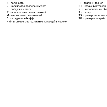
Д - должность
ГТ - главный тренер
И - количество проведенных игр
ИТ - играющий тренер
В - победы в матчах
ИО - исполняющий обя
% - процент выигранных матчей
Т - тренер
М - место, занятое командой
ТЗ - тренер защитнико
Ст - стадия плей-офф
ТВ - тренер вратарей
ИМ - итоговое место, занятое командой в сезоне