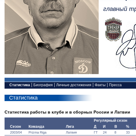
главный т
Статистика
Биография
Личные достижения
Факты
Пресса
Статистика
Статистика работы в клубе и в сборных России и Латвии
Регулярный сезон
Сезон
Команда
Лига
Д
И
В
%
2003/04
Prizma Riga
Латвия
ГТ
24
8
33