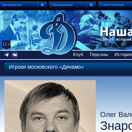
Динамовские
Официальные
Статистические
Клуб
Персоны
История
Игроки московского «Динамо»
Олег Вал
Знар