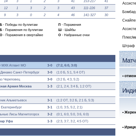
14
3
1
2
3
41
153-217
41
Ассист
12
1
3
2
3
43
111-226
37
Бомбард
9
3
0
2
4
46
141-327
30
Снайпер
Б
- Победы по буллитам
П
- Поражения
Ассисте
Б
- Поражения по буллитам
Ш
- Шайбы
О
- Поражения в овертайме
О
- Набранные очки
Плюс/м
Штраф
Матч
 МХК Атлант МО
3-0
(
7:2, 6:0, 3:0
)
Динамо Санкт-Петербург
3-0
(
1:0 Б, 5:1, 5:4 ОТ)
▪ отме
з Череповец
3-0
(
3:2 Б, 4:3, 5:2)
сная Армия Москва
1-3
(
2:1, 2:4, 3:4 Б, 1:2 ОТ)
Инди
ник Альметьевск
3-1
(
1:2 ОТ, 3:2 Б, 2:1 Б, 5:3)
 Екатеринбург
3-1
(
1:0, 3:5, 5:2, 2:1)
▪
Жерен
ьные Лисы Магнитогорск
3-2
(
0:1, 6:0, 5:0, 3:6, 6:0)
пар Уфа
1-3
(
2:3, 3:7, 3:2, 4:5 ОТ)
▪
Ириця