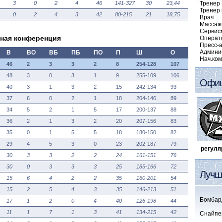
3
0
2
4
46
141-327
30
23,44
Тренер
Тренер
0
2
4
3
42
80-215
21
18,75
Врач
Массаж
Сервис
дная конференция
Операт
Пресс-
Админи
В
ВО
ВБ
ПБ
ПО
П
Ш
О
Нач.ко
46
2
3
3
2
8
254-128
107
48
3
0
3
1
9
255-109
106
Офиц
40
3
1
3
2
15
242-134
93
37
6
0
2
1
18
204-146
89
34
5
2
1
5
17
200-137
88
36
2
1
3
2
20
207-156
83
35
0
1
5
5
18
180-150
82
29
4
5
3
0
23
202-187
79
регул
30
3
3
2
2
24
161-151
76
30
0
3
3
3
25
185-166
72
Лучш
15
6
4
2
2
35
160-201
54
15
2
5
4
3
35
146-213
51
Бомбар
17
1
2
0
4
40
126-198
44
11
1
7
1
3
41
134-215
42
Снайпе