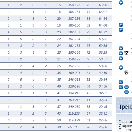
1
1
2
6
1
15
158-123
75
66,96
3
2
1
1
1
18
165-131
74
66,07
6
2
1
3
2
20
207-156
83
64,84
5
0
1
5
5
18
180-150
82
64,06
9
4
5
3
0
23
202-187
79
61,72
4
4
5
0
1
22
157-124
67
59,82
0
3
3
2
2
24
161-151
76
59,38
0
0
3
3
3
25
185-166
72
56,25
8
5
2
5
5
21
159-172
60
53,57
0
3
2
4
2
25
157-186
56
50,00
5
6
4
2
2
35
160-201
54
42,19
5
2
5
4
3
35
146-213
51
39,84
7
1
2
0
4
40
126-198
44
34,38
1
7
1
3
41
134-215
42
32,81
4
3
1
2
3
41
153-217
41
32,03
Трен
4
1
1
4
37
140-230
33
29,46
2
1
3
2
3
43
111-226
37
28,91
3
0
1
2
1
39
112-199
31
27,68
Главны
Старши
2
2
4
4
38
85-196
28
25,00
Тренер