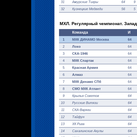
31
Амурские Тигры
64
9
32
Кузнецкие Медведи
56
5
МХЛ. Регулярный чемпионат. Запа
Команда
И
1
МХК ДИНАМО Москва
64
2
Локо
64
3
СКА-1946
64
4
МХК Спартак
64
5
Красная Армия
64
6
Алмаз
64
7
МХК Динамо СПб
64
8
СМО МХК Атлант
64
9
Крылья Советов
64
10
Русские Витязи
64
11
СКА-Варяги
64
12
Тайфун
64
13
ХК Рига
64
14
Сахалинские Акулы
64