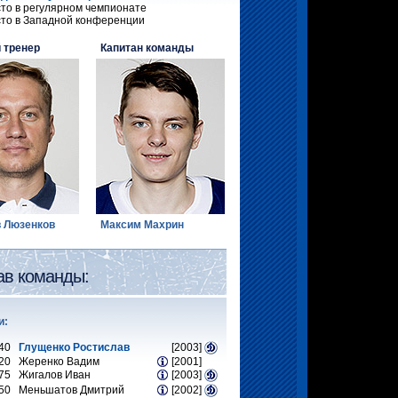
сто в регулярном чемпионате
сто в Западной конференции
 тренер
Капитан команды
 Люзенков
Максим Махрин
ав команды:
и:
40
Глущенко Ростислав
[2003]
20
Жеренко Вадим
[2001]
75
Жигалов Иван
[2003]
50
Меньшатов Дмитрий
[2002]