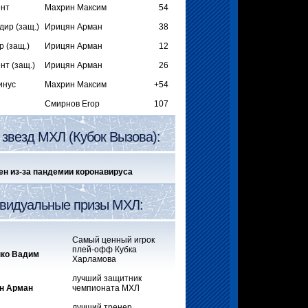
ент
Махрин Максим
54
ир (защ.)
Ирицян Арман
38
 (защ.)
Ирицян Арман
12
нт (защ.)
Ирицян Арман
26
инус
Махрин Максим
+54
Смирнов Егор
107
 звезд МХЛ (Кубок Вызова):
нен из-за пандемии коронавируса
видуальные призы МХЛ:
Самый ценный игрок
плей-офф Кубка
ко Вадим
Харламова
лучший защитник
н Арман
чемпионата МХЛ
лучший тренер