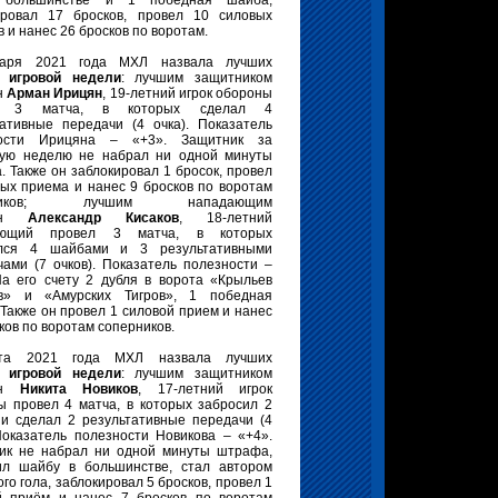
 большинстве и 1 победная шайба,
ировал 17 бросков, провел 10 силовых
 и нанес 26 бросков по воротам.
варя 2021 года МХЛ назвала лучших
ов
игровой недели
: лучшим защитником
н
Арман Ирицян
, 19-летний игрок обороны
л 3 матча, в которых сделал 4
тативные передачи (4 очка). Показатель
ности Ирицяна – «+3». Защитник за
ую неделю не набрал ни одной минуты
 Также он заблокировал 1 бросок, провел
вых приема и нанес 9 бросков по воротам
рников; лучшим нападающим
нан
Александр Кисаков
, 18-летний
ающий провел 3 матча, в которых
лся 4 шайбами и 3 результативными
чами (7 очков). Показатель полезности –
На его счету 2 дубля в ворота «Крыльев
в» и «Амурских Тигров», 1 победная
Также он провел 1 силовой прием и нанес
ков по воротам соперников.
та 2021 года МХЛ назвала лучших
ов
игровой недели
: лучшим защитником
ан
Никита Новиков
, 17-летний игрок
ы провел 4 матча, в которых забросил 2
и сделал 2 результативные передачи (4
 Показатель полезности Новикова – «+4».
ик не набрал ни одной минуты штрафа,
ил шайбу в большинстве, стал автором
го гола, заблокировал 5 бросков, провел 1