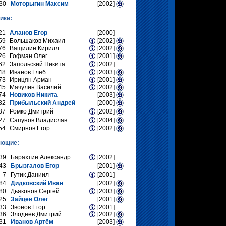
30
Моторыгин Максим
[2002]
ики:
21
Аланов Егор
[2000]
59
Большаков Михаил
[2002]
76
Ващилин Кирилл
[2002]
26
Гофман Олег
[2001]
62
Запольский Никита
[2002]
48
Иванов Глеб
[2003]
73
Ирицян Арман
[2001]
45
Мачулин Василий
[2002]
74
Новиков Никита
[2003]
82
Прибыльский Андрей
[2000]
37
Ромко Дмитрий
[2002]
27
Сапунов Владислав
[2004]
54
Смирнов Егор
[2002]
ающие:
39
Барахтин Александр
[2002]
43
Брызгалов Егор
[2001]
7
Гутик Даниил
[2001]
84
Дидковский Иван
[2002]
80
Дьяконов Сергей
[2003]
25
Зайцев Олег
[2001]
33
Звонов Егор
[2001]
36
Злодеев Дмитрий
[2002]
31
Иванов Артём
[2003]