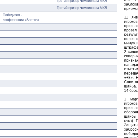
гол в
Третий призер чемпионата МХЛ
заблок
Третий призер чемпионата МХЛ
приемов
Победитель
11 ян
конференции «Восток»
игрок
призна
прове
резуль
полез
минувш
штрафа.
2 сило
сопе
приз
напад
отмети
переда
«+3». 
Совето
шайба. 
14 брос
1 мар
игрок
призн
оборон
шайбы 
очка).
Защитн
заброс
победно