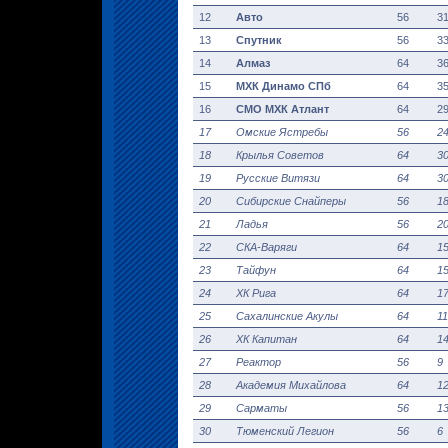
12
Авто
56
3
13
Спутник
56
3
14
Алмаз
64
3
15
МХК Динамо СПб
64
3
16
СМО МХК Атлант
64
2
17
Омские Ястребы
56
2
18
Крылья Советов
64
3
19
Русские Витязи
64
3
20
Сибирские Снайперы
56
1
21
Ладья
56
2
22
СКА-Варяги
64
1
23
Тайфун
64
1
24
ХК Рига
64
1
25
Сахалинские Акулы
64
11
26
ХК Капитан
64
1
27
Реактор
56
9
28
Академия Михайлова
64
1
29
Сарматы
56
1
30
Тюменский Легион
56
6