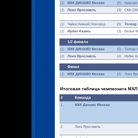
(1)
МХК ДИНАМО Москва
(5)
Красная
(2)
Локо Ярославль
(3)
СКА-194
(1)
Чайка Нижний Новгород
(5)
Толпар
(2)
Ирбис Казань
(3)
Белые М
1/2 финала
(1)
МХК ДИНАМО Москва
(5)
Толпар 
(2)
Локо Ярославль
(2)
Ирбис К
Финал
(1)
МХК ДИНАМО Москва
(2)
Локо Яр
Итоговая таблица чемпионата МХЛ
#
Команда
1
МХК Динамо Москва
2
Локо Ярославль