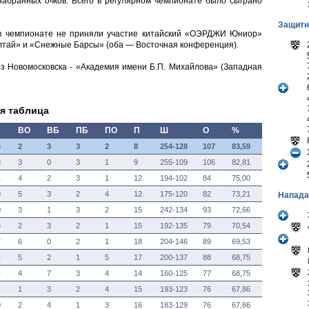
набранных очков. Всего в регулярном чемпионате было сыграно
Защитн
 в чемпионате не приняли участие китайский «ОЭРДЖИ Юниор»
Алтай» и «Снежные Барсы» (оба — Восточная конференция).
из Новомосковска - «Академия имени Б.П. Михайлова» (Западная
я таблица
ВО
ВБ
ПБ
ПО
П
Ш
О
%
6
2
3
3
2
8
254-128
107
83,59
8
3
0
3
1
9
255-109
106
82,81
4
4
2
3
1
12
194-102
84
75,00
0
5
3
2
4
12
175-120
82
73,21
Напад
0
3
1
3
2
15
242-134
93
72,66
3
2
3
2
1
15
192-135
79
70,54
7
6
0
2
1
18
204-146
89
69,53
4
5
2
1
5
17
200-137
88
68,75
4
4
7
3
4
14
160-125
77
68,75
1
1
3
2
4
15
193-123
76
67,86
0
2
4
1
3
16
183-129
76
67,86