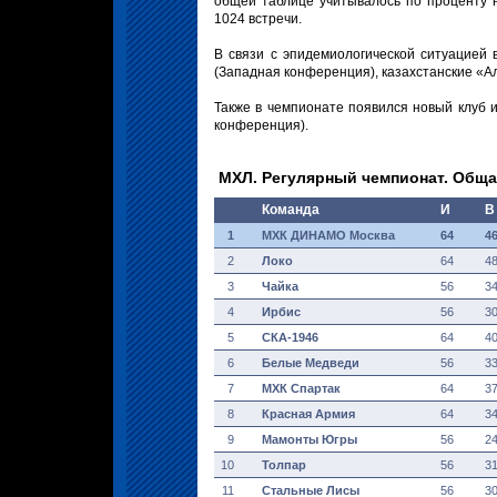
общей таблице учитывалось по проценту 
1024 встречи.
В связи с эпидемиологической ситуацией
(Западная конференция), казахстанские «
Также в чемпионате появился новый клуб 
конференция).
МХЛ. Регулярный чемпионат. Обща
Команда
И
В
1
МХК ДИНАМО Москва
64
4
2
Локо
64
4
3
Чайка
56
3
4
Ирбис
56
3
5
СКА-1946
64
4
6
Белые Медведи
56
3
7
МХК Спартак
64
3
8
Красная Армия
64
3
9
Мамонты Югры
56
2
10
Толпар
56
3
11
Стальные Лисы
56
3