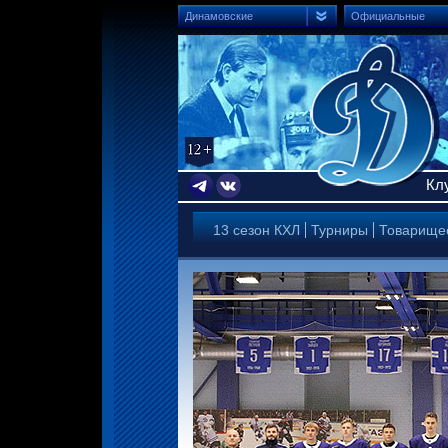
Динамовские
Официальные
Кл
13 сезон КХЛ
Турниры
Товарище