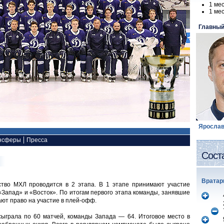
1 ме
1 ме
Главный
Ярослав
нсферы
Пресса
Сост
Вратар
ство МХЛ проводится в 2 этапа. В 1 этапе принимают участие
Запад» и «Восток». По итогам первого этапа команды, занявшие
ают право на участие в плей-офф.
ыграла по 60 матчей, команды Запада — 64. Итоговое место в