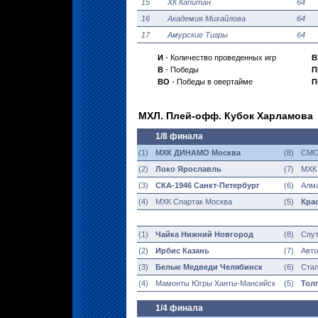
15
ХК Капитан
64
16
Академия Михайлова
64
17
Амурские Тигры
64
И
- Количество проведенных игр
В
В
- Победы
П
ВО
- Победы в овертайме
П
МХЛ. Плей-офф. Кубок Харламова
1/8 финала
(1)
МХК ДИНАМО Москва
(8)
СМО
(2)
Локо Ярославль
(7)
МХК 
(3)
СКА-1946 Санкт-Петербург
(6)
Алма
(4)
МХК Спартак Москва
(5)
Кра
(1)
Чайка Нижний Новгород
(8)
Спут
(2)
Ирбис Казань
(7)
Авто
(3)
Белые Медведи Челябинск
(6)
Стал
(4)
Мамонты Югры Ханты-Мансийск
(5)
Тол
1/4 финала