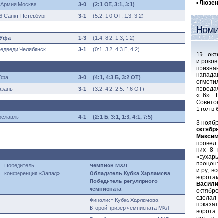
▪
Люзен
 Армия Москва
3-0
(
2:1 ОТ, 3:1, 3:1
)
6 Санкт-Петербург
3-1
(
5:2, 1:0 ОТ, 1:3, 3:2)
Номи
 Уфа
1-3
(
1:4, 8:2, 1:3, 1:2)
едведи Челябинск
3-1
(0:1, 3:2, 4:3 Б, 4:2)
19 окт
игроко
приз
напад
Уфа
3-0
(4
:1, 4:3 Б, 3:2 ОТ
)
отмети
переда
азань
3-1
(3
:2, 4:2, 2:5, 7:6 ОТ)
«+6». 
Советов
1 гол в
ославль
4-1
(
2:1 Б, 3:1, 1:3, 4:1
, 7:5
)
3 нояб
октябр
Макси
провел 
них 8 
«сухар
процен
Победитель
Чемпион МХЛ
игру, в
конференции «Запад»
Обладатель Кубка Харламова
ворота
Победитель регулярного
Васили
чемпионата
октябре
сделал 
Финалист Кубка Харламова
показат
Второй призер чемпионата МХЛ
ворота