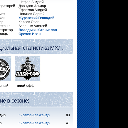
Шефер Андрей
 вратарей
Давыдов Ильдар
Ефремов Андрей
ист
Новиков Сергей
мен
Журавский Геннадий
ор
Козлов Олег
атташе
Азарных Алексей
стратор
Володькин Станислав
манды
Орехов Иван
иальная статистика МХЛ:
ярный плей-офф
ие в сезоне:
дир
Кисаков Александр
83
р
Кисаков Александр
41