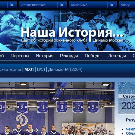
Статистические
Хоккейные
Блоги
уб
Персоны
История
Рекорды
Победы
Легенды
ские матчи
МХЛ
ВХЛ
Динамо-М (2004)
Сезо
20
Рез
Чемп
Обла