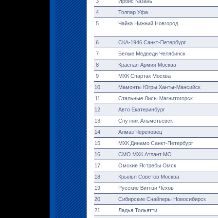
3
Ирбис Казань
4
Толпар Уфа
5
Чайка Нижний Новгород
6
СКА-1946 Санкт-Петербург
7
Белые Медведи Челябинск
8
Красная Армия Москва
9
МХК Спартак Москва
10
Мамонты Югры Ханты-Мансийск
11
Стальные Лисы Магнитогорск
12
Авто Екатеринбург
13
Спутник Альметьевск
14
Алмаз Череповец
15
МХК Динамо Санкт-Петербург
16
СМО МХК Атлант МО
17
Омские Ястребы Омск
18
Крылья Советов Москва
19
Русские Витязи Чехов
20
Сибирские Снайперы Новосибирск
21
Ладья Тольятти