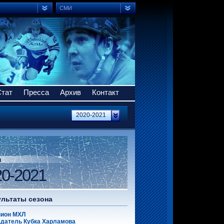
СМИ
Стат
Пресса
Архив
Контакт
2020-2021
н
20-2021
ультаты сезона
ион МХЛ
датель Кубка Харламова