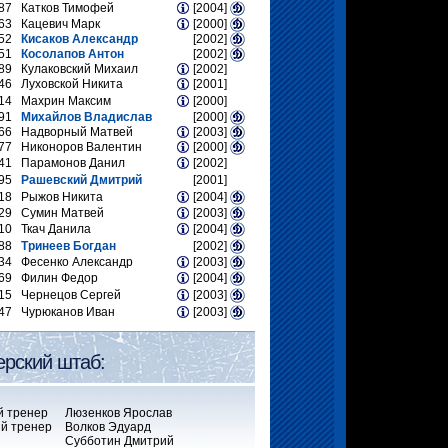
87
Катков Тимофей
[2004]
63
Кацевич Марк
[2000]
52
Кисаков Александр
[2002]
51
Косолапов Антон
[2002]
89
Кулаковский Михаил
[2002]
46
Луховской Никита
[2001]
14
Махрин Максим
[2000]
91
Михайлов Владислав
[2000]
66
Надворный Матвей
[2003]
77
Никоноров Валентин
[2000]
41
Парамонов Данил
[2002]
95
Рашевский Дмитрий
[2001]
18
Рыжов Никита
[2004]
29
Сумин Матвей
[2003]
10
Ткач Данила
[2004]
88
Тринеев Богдан
[2002]
34
Фесенко Александр
[2003]
69
Филин Федор
[2004]
15
Чернецов Сергей
[2003]
47
Чурюканов Иван
[2003]
ерский штаб:
й тренер
Люзенков Ярослав
й тренер
Волков Эдуард
Субботин Дмитрий