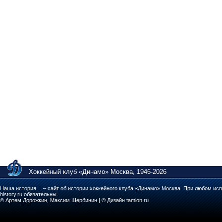
Хоккейный клуб «Динамо» Москва, 1946-2026
Наша история… – сайт об истории хоккейного клуба «Динамо» Москва. При любом исп
history.ru обязательны.
© Артем Дорожкин, Максим Щербинин | © Дизайн tamion.ru