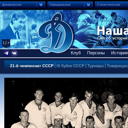
Динамовские
Официальные
Статистические
Клуб
Персоны
История
21-й чемпионат СССР
IX Кубок СССР
Турниры
Товарищес