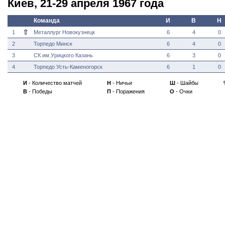
Киев, 21-29 апреля 1967 года
Команда
И
В
Н
⇧
1
Металлург Новокузнецк
6
4
0
2
Торпедо Минск
6
4
0
3
СК им.Урицкого Казань
6
3
0
4
Торпедо Усть-Каменогорск
6
1
0
И
- Количество матчей
Н
- Ничьи
Ш
- Шайбы
В
- Победы
П
- Поражения
О
- Очки