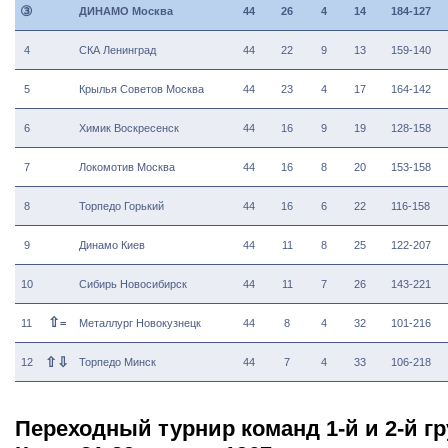
③
ДИНАМО Москва
44
26
4
14
184-127
4
СКА Ленинград
44
22
9
13
159-140
5
Крылья Советов Москва
44
23
4
17
164-142
6
Химик Воскресенск
44
16
9
19
128-158
7
Локомотив Москва
44
16
8
20
153-158
8
Торпедо Горький
44
16
6
22
116-158
9
Динамо Киев
44
11
8
25
122-207
10
Сибирь Новосибирск
44
11
7
26
143-221
⇧
11
=
Металлург Новокузнецк
44
8
4
32
101-216
⇧
⇩
12
Торпедо Минск
44
7
4
33
106-218
Переходный турнир команд 1-й и 2-й гр