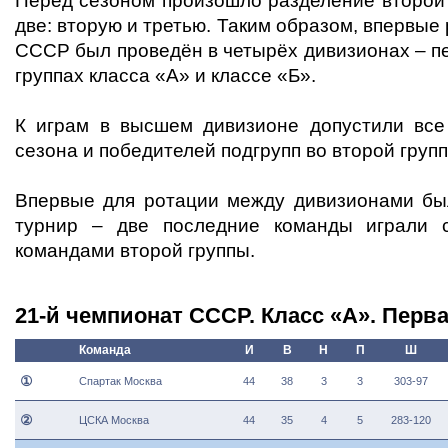
Перед сезоном произошло разделение второй 
две: вторую и третью. Таким образом, впервы
СССР был проведён в четырёх дивизионах – пе
группах класса «А» и классе «Б».
К играм в высшем дивизионе допустили все
сезона и победителей подгрупп во второй групп
Впервые для ротации между дивизионами бы
турнир – две последние команды играли 
командами второй группы.
21-й чемпионат СССР. Класс «А». Перва
Команда
И
В
Н
П
Ш
①
Спартак Москва
44
38
3
3
303-97
②
ЦСКА Москва
44
35
4
5
283-120