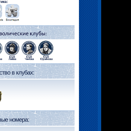
тика:
тво в клубах:
вые номера: