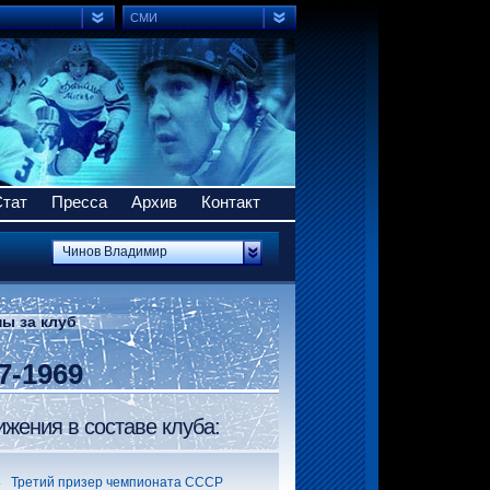
СМИ
Стат
Пресса
Архив
Контакт
Чинов Владимир
ы за клуб
7-1969
ижения в составе клуба:
58
Третий призер чемпионата СССР