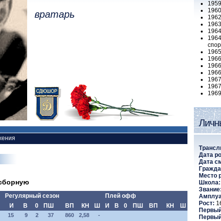
19
19
вратарь
19
19
19
1964
спор
1965
19
19
1966
19
1967
19
Личн
жения
Трансл
Дата р
Дата с
Гражда
Место 
 сборную
Школа:
Звание
Регулярный сезон
Плей офф
Амплуа
Рост:
1
И
В
0
ПШ
ВП
КН
Ш
И
В
0
ПШ
ВП
КН
Ш
Первый
15
9
2
37
860
2,58
-
Первый