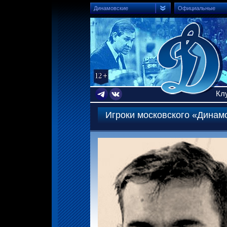
Динамовские
Официальные
Кл
Игроки московского «Динам