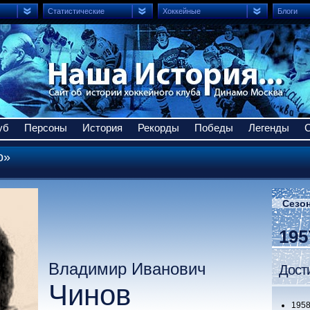
Статистические
Хоккейные
Блоги
уб
Персоны
История
Рекорды
Победы
Легенды
о»
Сезон
195
Владимир Иванович
Дост
Чинов
19