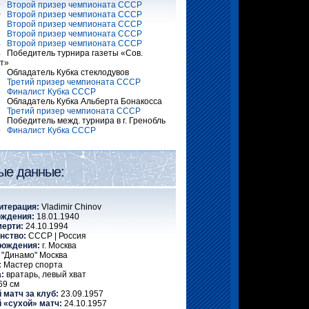
59
Второй призер чемпионата СССР
60
Второй призер чемпионата СССР
62
Второй призер чемпионата СССР
63
Второй призер чемпионата СССР
64
Второй призер чемпионата СССР
 Победитель турнира газеты «Сов.
т»
 Обладатель Кубка стеклодувов
66
Третий призер чемпионата СССР
66
Финалист Кубка СССР
 Обладатель Кубка Альберта Бонакосса
67
Третий призер чемпионата СССР
 Победитель межд. турнира в г. Гренобль
69
Финалист Кубка СССР
ые данные:
итерация:
Vladimir Chinov
ождения:
18.01.1940
мерти:
24.10.1994
нство:
СССР | Россия
рождения:
г. Москва
"Динамо" Москва
:
Мастер спорта
:
вратарь, левый хват
69 см
 матч за клуб:
23.09.1957
 «сухой» матч:
24.10.1957