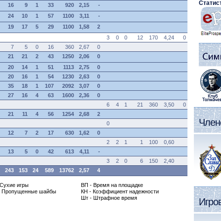
Статис
16
9
1
33
920
2,15
-
24
10
1
57
1100
3,11
-
19
17
5
29
1100
1,58
2
3
0
0
12
170
4,24
0
7
5
0
16
360
2,67
0
21
21
2
43
1250
2,06
0
20
14
1
51
1113
2,75
0
20
16
1
54
1230
2,63
0
35
18
1
107
2092
3,07
0
27
16
4
63
1600
2,36
0
6
4
1
21
360
3,50
0
21
11
4
56
1254
2,68
2
Членс
0
12
7
2
17
630
1,62
0
2
2
1
1
100
0,60
13
5
0
42
613
4,11
-
3
2
0
6
150
2,40
243
153
24
589
13762
2,57
4
- Сухие игры
ВП - Время на площадке
- Пропущенные шайбы
КН - Коэффициент надежности
Шт - Штрафное время
Игро