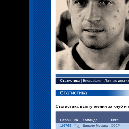
Статистика
Биография
Личные дости
Статистика
Статистика выступления за клуб и
Сезон
№
Команда
Лига
1957/58
20
Динамо Москва
СССР
/1