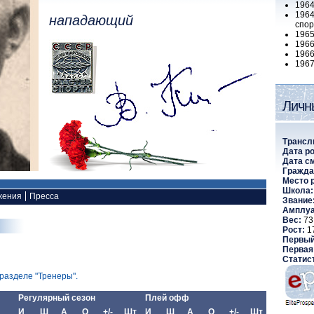
19
1964
нападающий
спор
1965
19
19
19
Личн
Трансл
Дата р
Дата с
Гражда
Место 
Школа:
жения
Пресса
Звание
Амплуа
Вес:
73 
Рост:
1
Первый
Первая
Статис
разделе "Тренеры".
Регулярный сезон
Плей офф
И
Ш
А
О
+/-
Шт
И
Ш
А
О
+/-
Шт