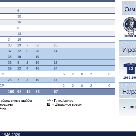
6
30
16
8
13
3
16
33
29
7
36
10
Игро
37
22
6
28
14
38
19
-
19
-
33
8
2
10
15
13
29
12
4
16
24
ССР
5
2
0
2
0
1962-19
23
7
3
10
14
ССР
2
2
0
2
0
Нагр
160
68
15
83
67
Заброшенные шайбы
+/- - Плюс/минус
Передачи
Шт - Штрафное время
1981
Очки
 1946-2026