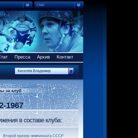
СМИ
Стат
Пресса
Архив
Контакт
Киселёв Владимир
ы за клуб
2-1967
ижения в составе клуба:
63
Второй призер чемпионата СССР