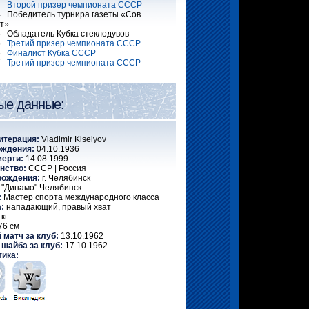
64
Второй призер чемпионата СССР
 Победитель турнира газеты «Сов.
т»
 Обладатель Кубка стеклодувов
66
Третий призер чемпионата СССР
66
Финалист Кубка СССР
67
Третий призер чемпионата СССР
ые данные:
итерация:
Vladimir Kiselyov
ождения:
04.10.1936
мерти:
14.08.1999
нство:
СССР | Россия
рождения:
г. Челябинск
"Динамо" Челябинск
:
Мастер спорта международного класса
:
нападающий, правый хват
кг
76 см
 матч за клуб:
13.10.1962
 шайба за клуб:
17.10.1962
тика: