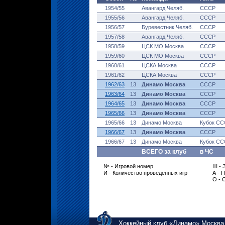
1954/55
Авангард Челяб.
СССР
1955/56
Авангард Челяб.
СССР
1956/57
Буревестник Челяб.
СССР
1957/58
Авангард Челяб.
СССР
1958/59
ЦСК МО Москва
СССР
1959/60
ЦСК МО Москва
СССР
1960/61
ЦСКА Москва
СССР
1961/62
ЦСКА Москва
СССР
1962/63
13
Динамо Москва
СССР
1963/64
13
Динамо Москва
СССР
1964/65
13
Динамо Москва
СССР
1965/66
13
Динамо Москва
СССР
1965/66
13
Динамо Москва
Кубок С
1966/67
13
Динамо Москва
СССР
1966/67
13
Динамо Москва
Кубок С
ВСЕГО за клуб
в ЧС
№ - Игровой номер
Ш - 
И - Количество проведенных игр
А - 
О - 
Хоккейный клуб «Динамо» Москва,