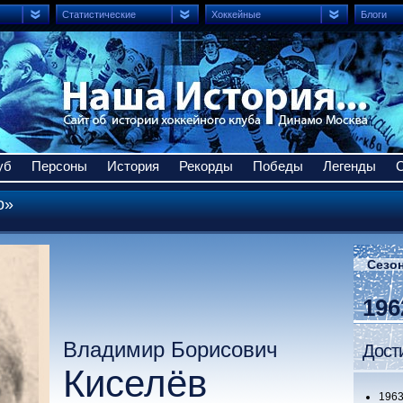
Статистические
Хоккейные
Блоги
уб
Персоны
История
Рекорды
Победы
Легенды
о»
Сезон
196
Владимир Борисович
Дост
Киселёв
19