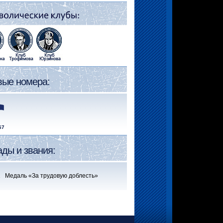
вые номера:
67
ады и звания:
 Медаль «За трудовую доблесть»