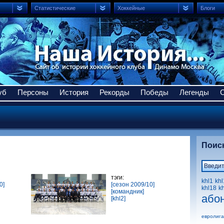
Статистические
Хоккейные
Блоги
уб
Персоны
История
Рекорды
Победы
Легенды
Поис
тэги:
khl1
khl
0]
[сезон 2009/10]
khl18
k
[командник]
або
[khl2]
евролига