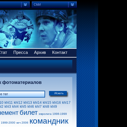
СМИ
Стат
Пресса
Архив
Контакт
к фотоматериалов
Искать
10
khl11
khl12
khl13
khl14
khl15
khl16
khl17
hl2
khl3
khl4
khl5
khl6
khl7
khl8
khl9
билет
немент
евролига 1998-1999
командник
 1999-2000
кеч 2006