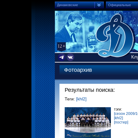
Динамовские
Официальные
Кл
Фотоархив
Результаты поиска:
Теги:
[khl2]
тэги:
[сезон 2009/1
[khl2]
[постер]