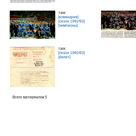
тэги:
[командник]
[сезон 1992/93]
[чемпионы]
тэги:
[сезон 1992/93]
[билет]
Всего материалов 5