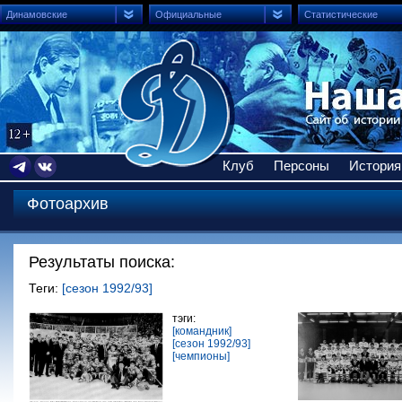
Динамовские
Официальные
Статистические
Клуб
Персоны
История
Фотоархив
Результаты поиска:
Теги:
[сезон 1992/93]
тэги:
[командник]
[сезон 1992/93]
[чемпионы]