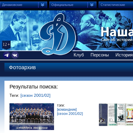
Динамовские
Официальные
Статистические
Клуб
Персоны
История
Фотоархив
Результаты поиска:
Теги:
[сезон 2001/02]
тэги:
[командник]
[сезон 2001/02]