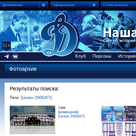
Динамовские
Официальные
Статистические
Клуб
Персоны
История
Фотоархив
Результаты поиска:
Теги:
[сезон 2006/07]
тэги:
[командник]
[сезон 2006/07]