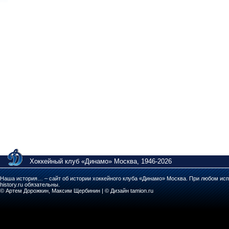
Хоккейный клуб «Динамо» Москва, 1946-2026
Наша история… – сайт об истории хоккейного клуба «Динамо» Москва. При любом исп
history.ru обязательны.
© Артем Дорожкин, Максим Щербинин | © Дизайн tamion.ru