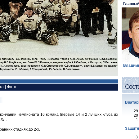
Главный
Владими
Сост
ка
Фото
Вратар
29
окончании чемпионата 16 команд (первые 14 и 2 лучших клуба из
20
МХЛ.
1
Защитн
ранних стадиях до 2-х.
3