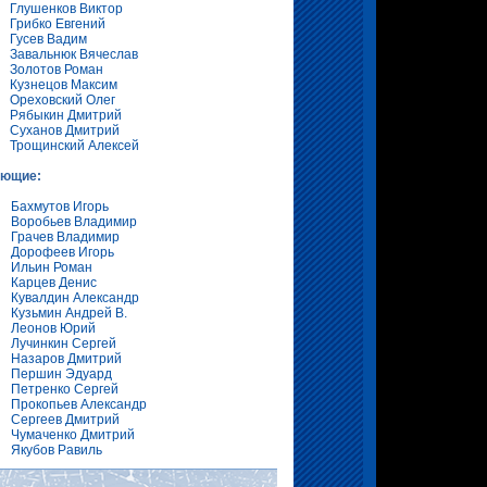
Глушенков Виктор
Грибко Евгений
Гусев Вадим
Завальнюк Вячеслав
Золотов Роман
Кузнецов Максим
Ореховский Олег
Рябыкин Дмитрий
Суханов Дмитрий
Трощинский Алексей
ающие:
Бахмутов Игорь
Воробьев Владимир
Грачев Владимир
Дорофеев Игорь
Ильин Роман
Карцев Денис
Кувалдин Александр
Кузьмин Андрей В.
Леонов Юрий
Лучинкин Сергей
Назаров Дмитрий
Першин Эдуард
Петренко Сергей
Прокопьев Александр
Сергеев Дмитрий
Чумаченко Дмитрий
Якубов Равиль