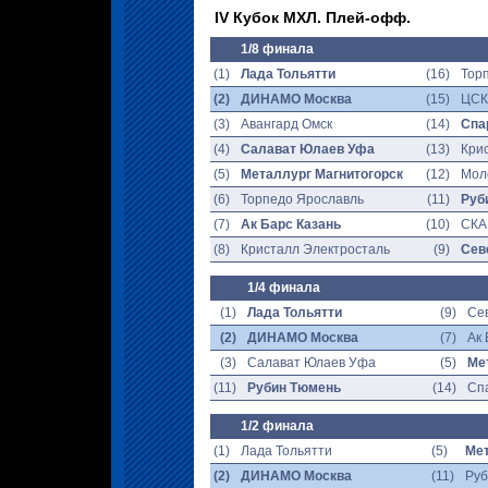
IV Кубок МХЛ. Плей-офф.
1/8 финала
(1)
Лада Тольятти
(16)
Тор
(2)
ДИНАМО Москва
(15)
ЦСК
(3)
Авангард Омск
(14)
Спа
(4)
Салават Юлаев Уфа
(13)
Кри
(5)
Металлург Магнитогорск
(12)
Мол
(6)
Торпедо Ярославль
(11)
Руб
(7)
Ак Барс Казань
(10)
СКА
(8)
Кристалл Электросталь
(9)
Сев
1/4 финала
(1)
Лада Тольятти
(9)
Се
(2)
ДИНАМО Москва
(7)
Ак 
(3)
Салават Юлаев Уфа
(5)
Ме
(11)
Рубин Тюмень
(14)
Сп
1/2 финала
(1)
Лада Тольятти
(5)
Мет
(2)
ДИНАМО Москва
(11)
Руб