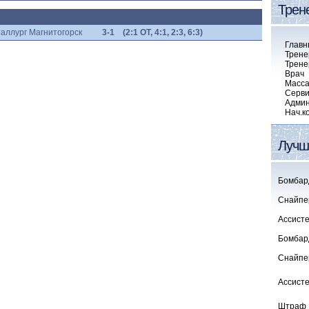
Трен
аллург Магнитогорск
3-1
(2:1 ОТ, 4:1, 2:3, 6:3)
Главн
Трене
Трене
Врач
Масса
Серв
Админ
Нач.к
Лучш
Бомбар
Снайпе
Ассист
Бомбард
Снайпе
Ассисте
Штраф