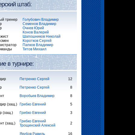
ерский штаб:
ый тренер
Голубович Владимир
р
Семенов Владимир
р
Очнев Юрий
Конов Валерий
жист
Шапошников Николай
исмен
Коротков Сергей
истратор
Папков Владимир
оманды
Титов Михаил
ие в турнире:
дир
Петренко Сергей
12
р
Петренко Сергей
8
ент
Воробьев Владимир
8
ир (защ.)
Грибко Евгений
5
р (защ.)
Грибко Евгений
3
Грибко Евгений
нт (защ.)
2
Трощинский Алексей
Якубов Равиль
16