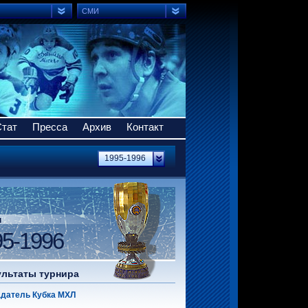
СМИ
Стат
Пресса
Архив
Контакт
1995-1996
н
95-1996
ультаты турнира
датель Кубка МХЛ