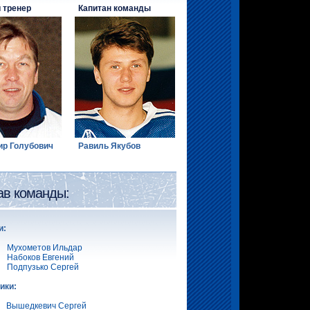
 тренер
Капитан команды
р Голубович
Равиль Якубов
ав команды:
и:
Мухометов Ильдар
Набоков Евгений
Подпузько Сергей
ики:
Вышедкевич Сергей