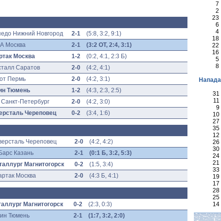
7
2
23
6
4
педо Нижний Новгород
2-1
(
5:8, 3:2, 9:1
)
18
А Москва
2-1
(3:2 ОТ, 2:4, 3:1)
22
16
ртак Москва
1-2
(
0:2, 4:1, 2:3 Б
)
5
8
сталл Саратов
2-0
(4:2, 4:1
)
от Пермь
2-0
(
4:2, 3:1
)
Напад
ин Тюмень
1-2
(
4:3, 2:3, 2:5
)
31
11
 Санкт-Петербург
2-0
(
4:2, 3:0
)
9
ерсталь Череповец
0-2
(
3:4, 1:6
)
10
27
35
12
версталь Череповец
2-0
(
4:2, 4:2
)
26
30
Барс Казань
2-1
(0:1 Б, 3:2, 5:3)
24
21
таллург Магнитогорск
0-2
(
1:5, 3:4
)
33
артак Москва
2-0
(
4:3 Б, 4:1
)
19
17
28
25
аллург Магнитогорск
0-2
(
2:3, 0:3
)
14
ин Тюмень
2-1
(1:7, 3:2, 2:0)