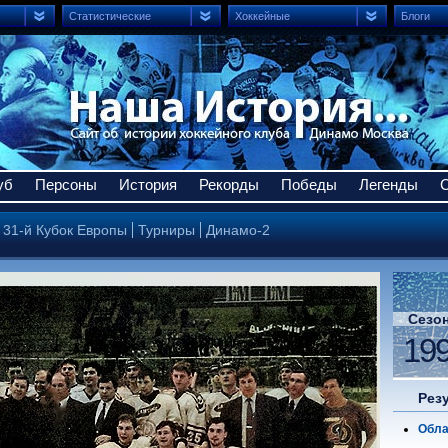
Статистические
Хоккейные
Блоги
уб
Персоны
История
Рекорды
Победы
Легенды
31-й Кубок Европы
Турниры
Динамо-2
Сезо
19
Рез
Обла