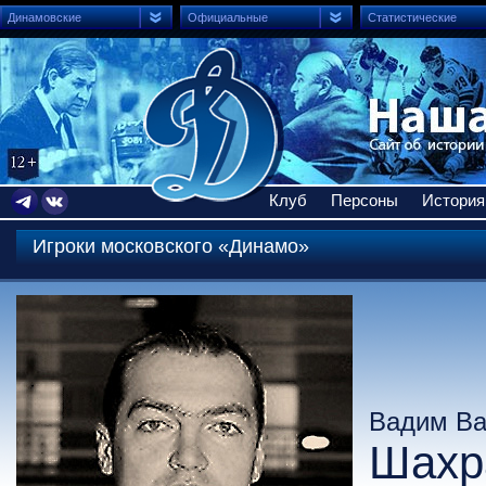
Динамовские
Официальные
Статистические
Клуб
Персоны
История
Игроки московского «Динамо»
Вадим Ва
Шахр