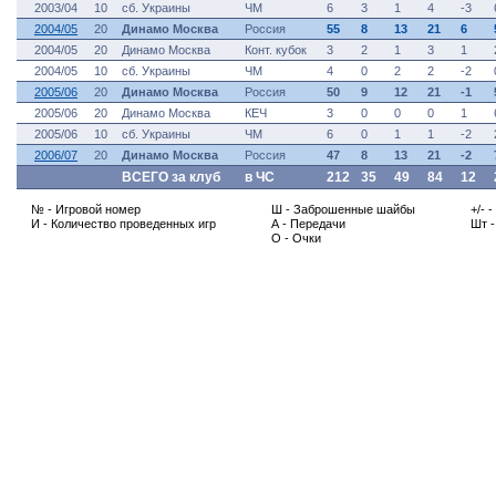
2003/04
10
сб. Украины
ЧМ
6
3
1
4
-3
2004/05
20
Динамо Москва
Россия
55
8
13
21
6
2004/05
20
Динамо Москва
Конт. кубок
3
2
1
3
1
2004/05
10
сб. Украины
ЧМ
4
0
2
2
-2
2005/06
20
Динамо Москва
Россия
50
9
12
21
-1
2005/06
20
Динамо Москва
КЕЧ
3
0
0
0
1
2005/06
10
сб. Украины
ЧМ
6
0
1
1
-2
2006/07
20
Динамо Москва
Россия
47
8
13
21
-2
ВСЕГО за клуб
в ЧС
212
35
49
84
12
№ - Игровой номер
Ш - Заброшенные шайбы
+/- 
И - Количество проведенных игр
А - Передачи
Шт 
О - Очки