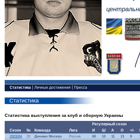
центральн
Статистика
Личные достижения
Пресса
Статистика
Статистика выступления за клуб и сборную Украины
Регулярный сезон
Сезон
№
Команда
Лига
И
Ш
А
О
+/-
2003/04
20
Динамо Москва
Россия
60
10
11
21
9