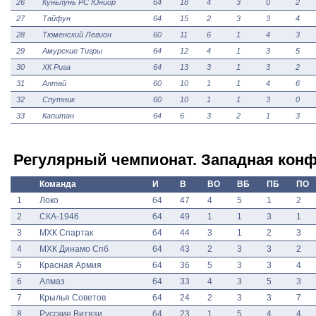
26
Куньлунь РС Юниор
64
18
4
3
0
2
27
Тайфун
64
15
2
3
3
4
28
Тюменский Легион
60
11
6
1
4
3
29
Амурские Тигры
64
12
4
1
3
5
30
ХК Рига
64
13
3
1
3
2
31
Алтай
60
10
1
1
4
6
32
Спутник
60
10
1
1
3
0
33
Капитан
64
6
3
2
1
3
Регулярный чемпионат. Западная кон
Команда
И
В
ВО
ВБ
ПБ
ПО
1
Локо
64
47
4
5
1
2
2
СКА-1946
64
49
1
1
3
1
3
МХК Спартак
64
44
3
1
2
3
4
МХК Динамо Спб
64
43
2
3
3
2
5
Красная Армия
64
36
5
3
3
4
6
Алмаз
64
33
4
3
5
3
7
Крылья Советов
64
24
2
3
3
7
8
Русские Витязи
64
23
1
5
4
4