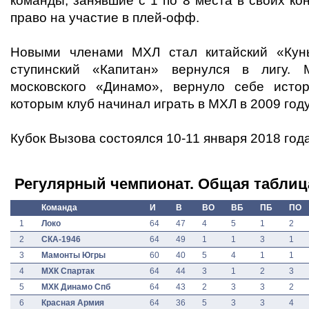
команды, занявшие с 1 по 8 места в своих к
право на участие в плей-офф.
Новыми членами МХЛ стал китайский «Кун
ступинский «Капитан» вернулся в лигу. 
московского «Динамо», вернуло себе истор
которым клуб начинал играть в МХЛ в 2009 году
Кубок Вызова состоялся 10-11 января 2018 года
Регулярный чемпионат. Общая таблиц
Команда
И
В
ВО
ВБ
ПБ
ПО
1
Локо
64
47
4
5
1
2
2
СКА-1946
64
49
1
1
3
1
3
Мамонты Югры
60
40
5
4
1
1
4
МХК Спартак
64
44
3
1
2
3
5
МХК Динамо Спб
64
43
2
3
3
2
6
Красная Армия
64
36
5
3
3
4