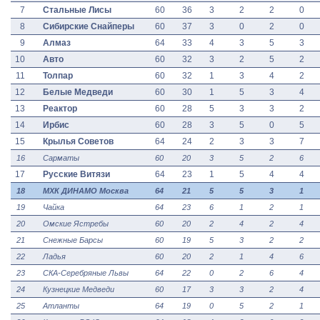
7
Стальные Лисы
60
36
3
2
2
0
8
Сибирские Снайперы
60
37
3
0
2
0
9
Алмаз
64
33
4
3
5
3
10
Авто
60
32
3
2
5
2
11
Толпар
60
32
1
3
4
2
12
Белые Медведи
60
30
1
5
3
4
13
Реактор
60
28
5
3
3
2
14
Ирбис
60
28
3
5
0
5
15
Крылья Советов
64
24
2
3
3
7
16
Сарматы
60
20
3
5
2
6
17
Русские Витязи
64
23
1
5
4
4
18
МХК ДИНАМО Москва
64
21
5
5
3
1
19
Чайка
64
23
6
1
2
1
20
Омские Ястребы
60
20
2
4
2
4
21
Снежные Барсы
60
19
5
3
2
2
22
Ладья
60
20
2
1
4
6
23
СКА-Серебряные Львы
64
22
0
2
6
4
24
Кузнецкие Медведи
60
17
3
3
2
4
25
Атланты
64
19
0
5
2
1