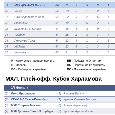
9
МХК ДИНАМО Москва
64
21
5
5
3
1
10
Чайка
64
23
6
1
2
1
11
СКА-Серебряные Львы
64
22
0
2
6
4
12
Атланты
64
19
0
5
2
1
13
Куньлунь РС Юниор
64
18
4
3
0
2
14
Тайфун
64
15
2
3
3
4
15
Амурские Тигры
64
12
4
1
3
5
16
ХК Рига
64
13
3
1
3
2
17
Капитан
64
6
3
2
1
3
И
- Количество проведенных игр
ВБ
- Победы по буллитам
В
- Победы
ПБ
- Поражения по буллитам
ВО
- Победы в овертайме
ПО
- Поражения в овертайме
МХЛ. Плей-офф. Кубок Харламова
1/8 финала
(1)
Локо Ярославль
(8)
Русские Витязи
(2)
СКА-1946 Санкт-Петербург
(7)
Крылья Советов Москва
(3)
МХК Спартак
Москва
(6)
Алмаз Череповец
(4)
МХК Динамо
Санкт-Петербург
(5)
Красная Армия
Москва