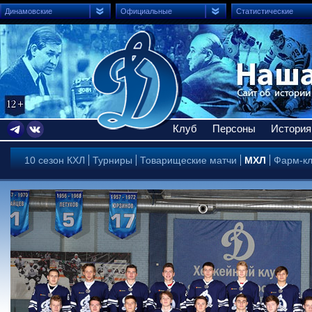
Динамовские
Официальные
Статистические
Клуб
Персоны
История
10 сезон КХЛ
Турниры
Товарищеские матчи
МХЛ
Фарм-к