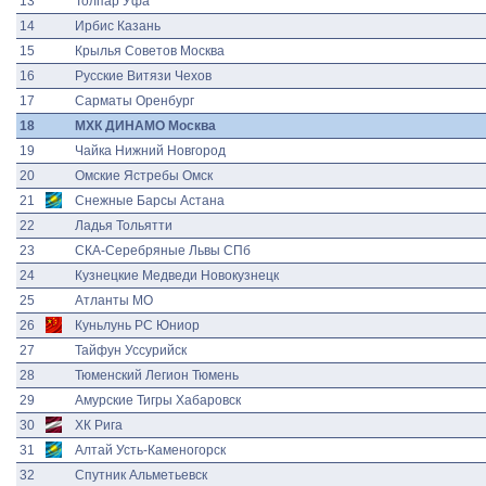
13
Толпар Уфа
14
Ирбис Казань
15
Крылья Советов Москва
16
Русские Витязи Чехов
17
Сарматы Оренбург
18
МХК ДИНАМО Москва
19
Чайка Нижний Новгород
20
Омские Ястребы Омск
21
Снежные Барсы Астана
22
Ладья Тольятти
23
СКА-Серебряные Львы СПб
24
Кузнецкие Медведи Новокузнецк
25
Атланты МО
26
Куньлунь РС Юниор
27
Тайфун Уссурийск
28
Тюменский Легион Тюмень
29
Амурские Тигры Хабаровск
30
ХК Рига
31
Алтай Усть-Каменогорск
32
Спутник Альметьевск