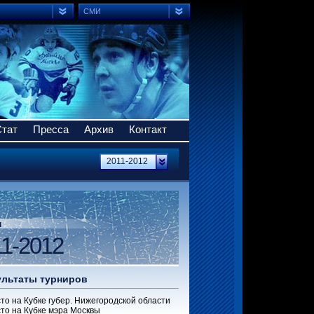
СМИ
Стат
Пресса
Архив
Контакт
2011-2012
н
1-2012
ультаты турниров
сто на Кубке губер. Нижегородской области
сто на Кубке мэра Москвы