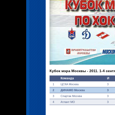
Кубок мэра Москвы - 2011. 1-4 сент
Команда
И
1
ЦСКА Москва
3
2
ДИНАМО Москва
3
3
Спартак Москва
3
4
Атлант МО
3