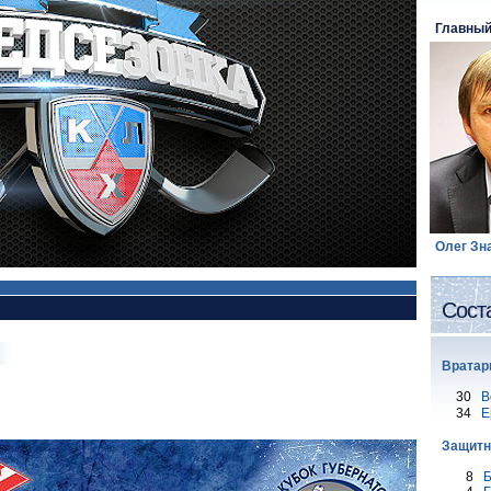
Главный
Олег Зн
Сост
Вра
30
В
34
Е
Защитн
8
Б