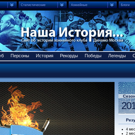
Статистические
Хоккейные
Блоги
уб
Персоны
История
Рекорды
Победы
Легенды
Сезо
201
Рез
4 ме
2 ме