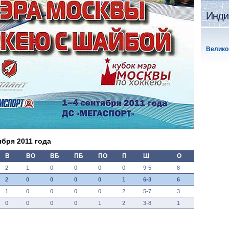
Инди
Велико
ября 2011 года
В
ВО
ВБ
ПБ
ПО
П
Ш
О
2
1
0
0
0
0
9-5
8
2
0
0
0
0
1
6-3
6
1
0
0
0
0
2
5-7
3
0
0
0
0
1
2
3-8
1