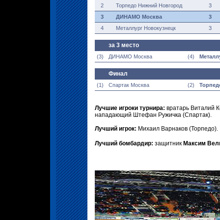
2
Торпедо Нижний Новгород
3
3
ДИНАМО Москва
3
4
Металлург Новокузнецк
3
за 3 место
(3)
ДИНАМО Москва
(4)
Металл
Финал
(1)
Спартак Москва
(2)
Торпед
Лучшие игроки турнира:
врата
рь Виталий 
нападающий Штефан Ружичка
(Сп
артак).
Лучший игрок:
Михаил Варнаков (Торпедо).
Лучший бомбардир:
защитник
Максим Вел