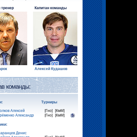
 тренер
Капитан команды
арок
Алексей Кудашов
ав команды:
тари: Турниры
олков Алексей
[Гно]
[КмМ]
рёменко Александр
[Гно]
[КмМ]
ики:
аранцев Денис