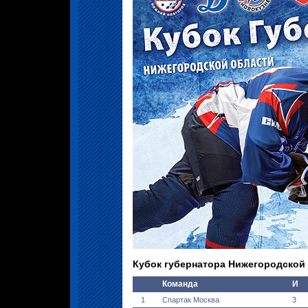
Кубок губернатора Нижегородской об
Команда
И
1
Спартак Москва
3