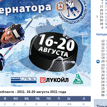
4
Б
7
В
77
Г
26
Г
14
Н
?
23
С
50
С
39
Щ
9
Я
Напад
12
10
11
27
13
19
29
23
57
79
32
54
24
16
15
ласти - 2011. 16-20 августа 2011 года
28
96
В
ВО
ВБ
ПБ
ПО
П
Ш
О
2
0
0
0
0
1
9-8
6
Трен