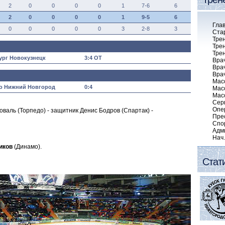
2
0
0
0
0
1
7-6
6
2
0
0
0
0
1
9-5
6
Гла
0
0
0
0
0
3
2-8
3
Ста
Тре
Тре
Тре
ург Новокузнецк
3:4 ОТ
Вра
Вра
Вра
Мас
о Нижний Новгород
0:4
Мас
Мас
Сер
Опе
Коваль
(Торпедо) - защитник Денис Бодров
(Спартак) -
Пре
Спо
Адм
Нач
иков
(Динамо).
Стат