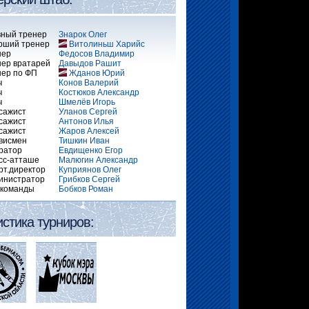
вный тренер
Знарок Олег
рший тренер
Витолиньш Харийс
нер
Федосов Владимир
нер вратарей
Давыдов Рашит
нер по ФП
Жданов Юрий
ч
Конов Валерий
ч
Костюков Александр
ч
Шмелёв Игорь
сажист
Уланов Сергей
сажист
Антонов Илья
сажист
Жаров Алексей
висмен
Тишкин Иван
ратор
Евдищенко Егор
сс-атташе
Малюгин Александр
рт.директор
Куприянов Олег
инистратор
Грибков Сергей
.команды
Бобков Роман
истика турниров: