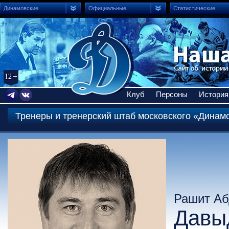
Динамовские
Официальные
Статистические
Клуб
Персоны
История
Тренеры и тренерский штаб московского «Динам
Рашит Аб
Давы