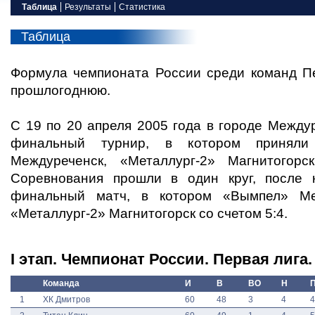
Таблица
Результаты
Статистика
Таблица
Формула чемпионата России среди команд П
прошлогоднюю.
С 19 по 20 апреля 2005 года в городе Между
финальный турнир, в котором приняли
Междуреченск, «Металлург-2» Магнитогорс
Соревнования прошли в один круг, после 
финальный матч, в котором «Вымпел» Ме
«Металлург-2» Магнитогорск со счетом 5:4.
I этап. Чемпионат России. Первая лига.
Команда
И
В
ВО
Н
1
ХК Дмитров
60
48
3
4
4