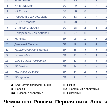
2
Титан Клин
60
49
1
4
5
3
ХК Владимир
60
40
1
7
1
4
ХК Саров
60
36
0
5
1
5
Локомотив-2 Ярославль
60
33
1
7
1
6
ЦСКА-2 Москва
60
28
1
5
2
7
Спартак-2 Москва
60
28
2
4
2
8
Северсталь-2 Череповец
60
27
0
5
2
9
ХК Тверь
60
26
1
4
2
10
Динамо-2 Москва
60
22
3
4
2
11
Крылья Советов-2 Москва
60
18
4
4
3
12
Велком Москва
60
19
1
4
3
13
СКА-2 Санкт-Петербург
60
12
3
5
3
14
ХК Тамбов
60
14
1
5
3
15
ХК Липецк-2 Липецк
60
14
2
4
4
16
ХК Воронеж
60
4
1
3
5
И
- Количество проведенных игр
Н
- Ничьи
В
- Победы
ПО
- Поражения в овертайме
ВО
- Победы в овертайме
П
- Поражения
Чемпионат России. Первая лига. Зона «