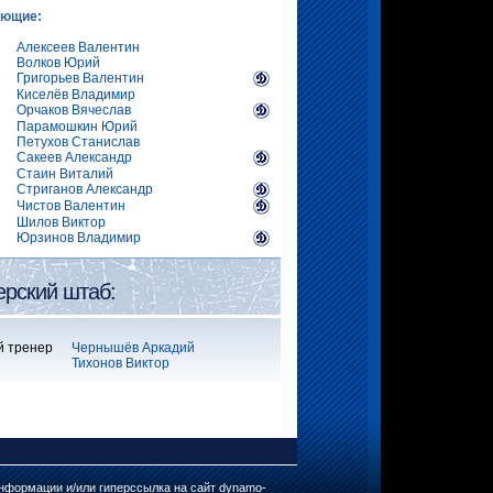
ающие:
Алексеев Валентин
Волков Юрий
Григорьев Валентин
Киселёв Владимир
Орчаков Вячеслав
Парамошкин Юрий
Петухов Станислав
Сакеев Александр
Стаин Виталий
Стриганов Александр
Чистов Валентин
Шилов Виктор
Юрзинов Владимир
ерский штаб:
й тренер
Чернышёв Аркадий
Тихонов Виктор
нформации и/или гиперссылка на сайт dynamo-