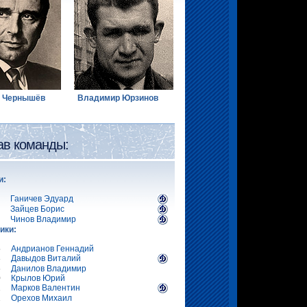
й Чернышёв
Владимир Юрзинов
ав команды:
и:
Ганичев Эдуард
Зайцев Борис
Чинов Владимир
ики:
5
Андрианов Геннадий
3
Давыдов Виталий
6
Данилов Владимир
0
Крылов Юрий
2
Марков Валентин
2
Орехов Михаил