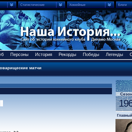
Статистические
Хоккейные
Блоги
уб
Персоны
История
Рекорды
Победы
Легенды
оварищеские матчи
Сезо
19
Главный