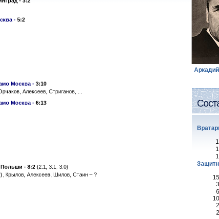
инград -
3:2
сква -
5:2
Аркади
амо Москва -
3:10
 Орчаков, Алексеев, Стриганов, ...
Сост
амо Москва -
6:13
Вратар
1
1
1
Защитн
 Польши -
8:2
(2:1, 3:1, 3:0)
), Крылов, Алексеев, Шилов, Стаин – ?
1
1