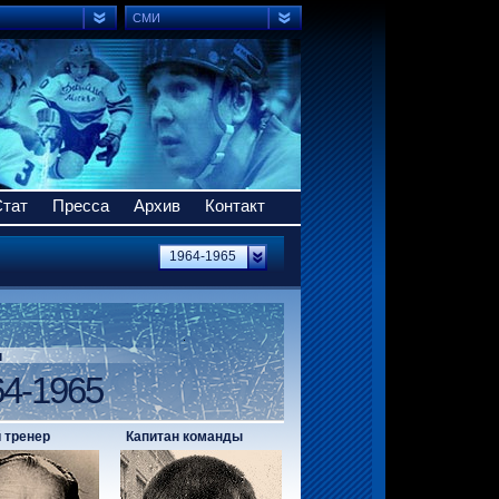
СМИ
Стат
Пресса
Архив
Контакт
1964-1965
н
64-1965
 тренер
Капитан команды