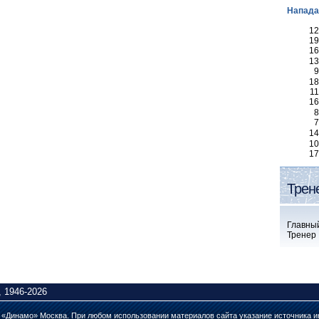
Напад
12
19
16
13
9
18
11
16
8
7
14
10
17
Трен
Главны
Тренер
 1946-2026
а «Динамо» Москва. При любом использовании материалов сайта указание источника и