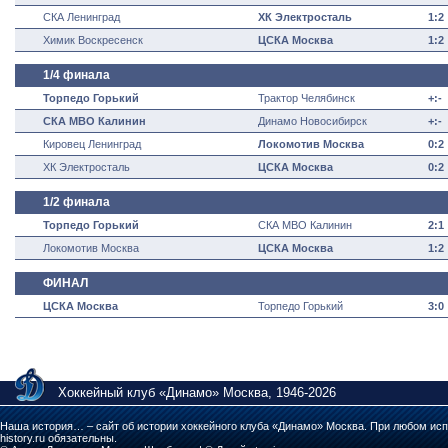
СКА Ленинград
ХК Электросталь
1:2
Химик Воскресенск
ЦСКА Москва
1:2
1/4 финала
Торпедо Горький
Трактор Челябинск
+:-
СКА МВО Калинин
Динамо Новосибирск
+:-
Кировец Ленинград
Локомотив Москва
0:2
ХК Электросталь
ЦСКА Москва
0:2
1/2 финала
Торпедо Горький
СКА МВО Калинин
2:1
Локомотив Москва
ЦСКА Москва
1:2
ФИНАЛ
ЦСКА Москва
Торпедо Горький
3:0
Хоккейный клуб «Динамо» Москва, 1946-2026
Наша история… – сайт об истории хоккейного клуба «Динамо» Москва. При любом исп
history.ru обязательны.