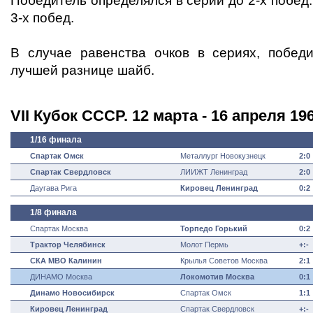
Победитель определялся в серии до 2-х побед
3-х побед.
В случае равенства очков в сериях, побед
лучшей разнице шайб.
VII Кубок СССР. 12 марта - 16 апреля 19
1/16 финала
Спартак Омск
Металлург Новокузнецк
2:0
Спартак Свердловск
ЛИИЖТ Ленинград
2:0
Даугава Рига
Кировец Ленинград
0:2
1/8 финала
Спартак Москва
Торпедо Горький
0:2
Трактор Челябинск
Молот Пермь
+:-
СКА МВО Калинин
Крылья Советов Москва
2:1
ДИНАМО Москва
Локомотив Москва
0:1
Динамо Новосибирск
Спартак Омск
1:1
Кировец Ленинград
Спартак Свердловск
+:-