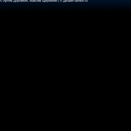
© Артем Дорожкин, Максим Щербинин | © Дизайн tamion.ru