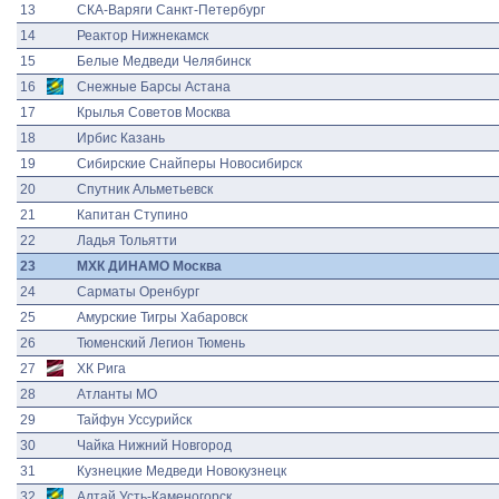
13
СКА-Варяги Санкт-Петербург
14
Реактор Нижнекамск
15
Белые Медведи Челябинск
16
Снежные Барсы Астана
17
Крылья Советов Москва
18
Ирбис Казань
19
Сибирские Снайперы Новосибирск
20
Спутник Альметьевск
21
Капитан Ступино
22
Ладья Тольятти
23
МХК ДИНАМО Москва
24
Сарматы Оренбург
25
Амурские Тигры Хабаровск
26
Тюменский Легион Тюмень
27
ХК Рига
28
Атланты МО
29
Тайфун Уссурийск
30
Чайка Нижний Новгород
31
Кузнецкие Медведи Новокузнецк
32
Алтай Усть-Каменогорск