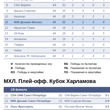
8
СКА-Варяги
64
31
2
4
0
3
9
Крылья Советов
64
25
5
4
4
3
10
Капитан
64
25
3
3
2
1
11
МХК Динамо Москва
64
22
3
1
3
4
12
Амурские Тигры
64
19
1
5
0
4
13
ХК Рига
64
19
0
1
6
5
14
Атланты
64
19
1
1
3
2
15
Тайфун
64
14
2
1
5
5
16
Чайка
64
13
1
5
2
2
17
Куньлунь РС Хейлунцзян
64
3
1
2
4
0
И
- Количество проведенных игр
ВБ
- Победы по буллитам
В
- Победы
ПБ
- Поражения по буллитам
ВО
- Победы в овертайме
ПО
- Поражения в овертайме
МХЛ. Плей-офф. Кубок Харламова
1/8 финала
(1)
СКА-1946 Санкт-Петербург
(8)
СКА-Варяги Санкт-Петербург
3-1
(2)
МХК Динамо Санкт-Петербург
(7)
МХК Спартак
Москва
3-0
(3)
Локо Ярославль
(6)
Русские Витязи Чехов
3-0