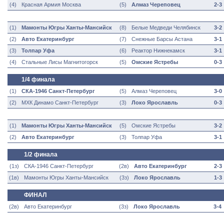
(4)
Красная Армия
Москва
(5)
Алмаз Череповец
2-3
(1)
Мамонты Югры Ханты-Мансийск
(8)
Белые Медведи Челябинск
3-2
(2)
Авто Екатеринбург
(7)
Снежные Барсы Астана
3-1
(3)
Толпар Уфа
(6)
Реактор Нижнекамск
3-1
(4)
Стальные Лисы Магнитогорск
(5)
Омские Ястребы
0-3
1/4 финала
(1)
СКА-1946 Санкт-Петербург
(5)
Алмаз Череповец
3-0
(2)
МХК Динамо Санкт-Петербург
(3)
Локо Ярославль
0-3
(1)
Мамонты Югры Ханты-Мансийск
(5)
Омские Ястребы
3-2
(2)
Авто Екатеринбург
(3)
Толпар Уфа
3-1
1/2 финала
(1з)
СКА-1946 Санкт-Петербург
(2в)
Авто Екатеринбург
2-3
(1в)
Мамонты Югры Ханты-Мансийск
(3з)
Локо Ярославль
1-3
ФИНАЛ
(2в)
Авто Екатеринбург
(3з)
Локо Ярославль
3-4