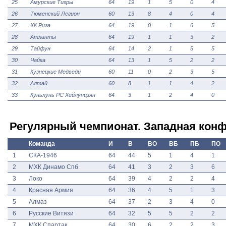
25
Амурские Тигры
64
19
1
5
0
4
26
Тюменский Легион
60
13
8
4
0
4
27
ХК Рига
64
19
0
1
6
5
28
Атланты
64
19
1
1
3
2
29
Тайфун
64
14
2
1
5
5
30
Чайка
64
13
1
5
2
2
31
Кузнецкие Медведи
60
11
0
2
3
5
32
Алтай
60
8
1
1
4
2
33
Куньлунь РС Хейлунцзян
64
3
1
2
4
0
Регулярный чемпионат. Западная кон
Команда
И
В
ВО
ВБ
ПБ
ПО
1
СКА-1946
64
44
5
1
4
1
2
МХК Динамо Спб
64
41
3
2
3
6
3
Локо
64
39
4
2
2
4
4
Красная Армия
64
36
4
5
1
3
5
Алмаз
64
37
2
3
4
0
6
Русские Витязи
64
32
5
5
2
2
7
МХК Спартак
64
30
6
2
2
3