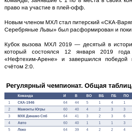
команды, занявшие с 1 по 8 места в своих к
право на участие в плей-офф.
Новым членом МХЛ стал питерский «СКА-Варяги
Серебряные Львы
» был расформирован и покин
Кубок вызова МХЛ 2019 — десятый в истори
который состоялся 12 января 2019 год
«Нефтехим-Арене» и завершился победой 
счётом 2:0.
Регулярный чемпионат. Общая таблиц
Команда
И
В
ВО
ВБ
ПБ
ПО
1
СКА-1946
64
44
5
1
4
1
2
Мамонты Югры
60
40
4
2
3
3
3
МХК Динамо Спб
64
41
3
2
3
6
4
Авто
60
40
1
1
1
3
5
Локо
64
39
4
2
2
4