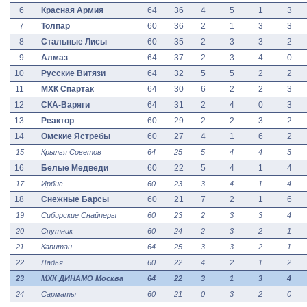
6
Красная Армия
64
36
4
5
1
3
7
Толпар
60
36
2
1
3
3
8
Стальные Лисы
60
35
2
3
3
2
9
Алмаз
64
37
2
3
4
0
10
Русские Витязи
64
32
5
5
2
2
11
МХК Спартак
64
30
6
2
2
3
12
СКА-Варяги
64
31
2
4
0
3
13
Реактор
60
29
2
2
3
2
14
Омские Ястребы
60
27
4
1
6
2
15
Крылья Советов
64
25
5
4
4
3
16
Белые Медведи
60
22
5
4
1
4
17
Ирбис
60
23
3
4
1
4
18
Снежные Барсы
60
21
7
2
1
6
19
Сибирские Снайперы
60
23
2
3
3
4
20
Спутник
60
24
2
3
2
1
21
Капитан
64
25
3
3
2
1
22
Ладья
60
22
4
2
1
2
23
МХК ДИНАМО Москва
64
22
3
1
3
4
24
Сарматы
60
21
0
3
2
0