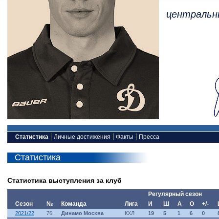
центральн
Статистика
Личные достижения
Факты
Пресса
Статистика
Статистика выступления за клуб
Регулярный сезон
Сезон
№
Команда
Лига
И
Ш
А
О
+/-
2021/22
76
Динамо Москва
КХЛ
19
5
1
6
0