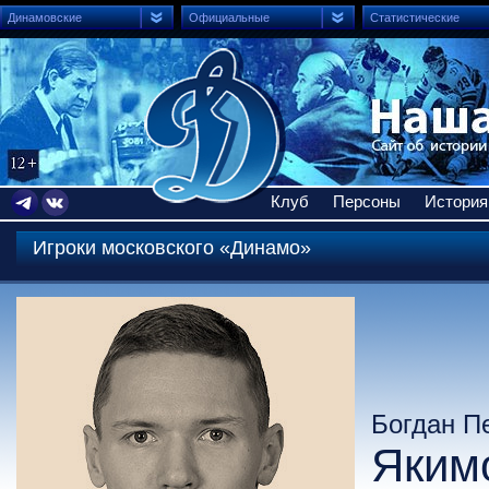
Динамовские
Официальные
Статистические
Клуб
Персоны
История
Игроки московского «Динамо»
Богдан П
Яким