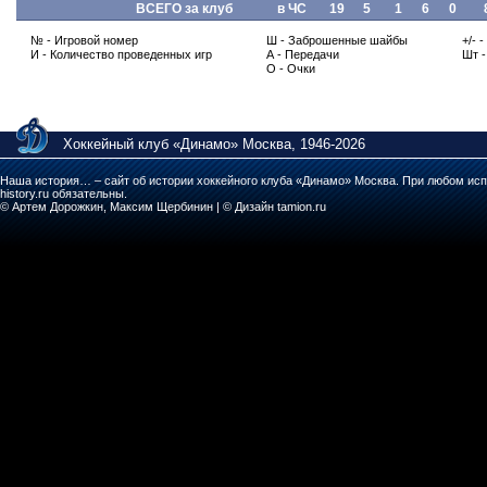
ВСЕГО за клуб
в ЧС
19
5
1
6
0
№ - Игровой номер
Ш - Заброшенные шайбы
+/- 
И - Количество проведенных игр
А - Передачи
Шт 
О - Очки
Хоккейный клуб «Динамо» Москва, 1946-2026
Наша история… – сайт об истории хоккейного клуба «Динамо» Москва. При любом исп
history.ru обязательны.
© Артем Дорожкин, Максим Щербинин | © Дизайн tamion.ru