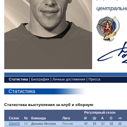
центральн
Статистика
Биография
Личные достижения
Пресса
Статистика
Статистика выступления за клуб и сборную
Регулярный сезон
Сезон
№
Команда
Лига
И
Ш
А
О
+/-
2004/05
13
Динамо Москва
Россия
47
15
17
32
22