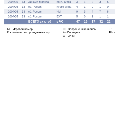
2004/05
13
Динамо Москва
Конт. кубок
3
1
2
3
5
2004/05
13
сб. России
Кубок мира
4
1
0
1
0
2004/05
13
сб. России
ЧМ
9
3
4
7
8
2004/05
13
сб. России
ЕХТ
5
0
1
1
1
ВСЕГО за клуб
в ЧС
47
15
17
32
22
№ - Игровой номер
Ш - Заброшенные шайбы
+/- 
И - Количество проведенных игр
А - Передачи
Шт 
О - Очки