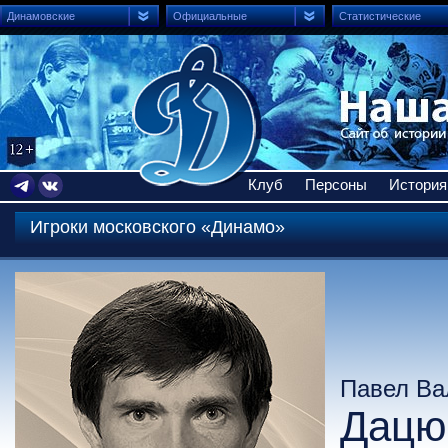
Динамовские
Официальные
Статистические
Клуб
Персоны
История
Игроки московского «Динамо»
Павел Ва
Дацю