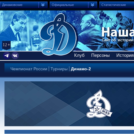
Динамовские
Официальные
Статистические
Клуб
Персоны
История
Чемпионат России
Турниры
Динамо-2