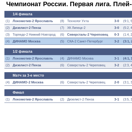
Чемпионат России. Первая лига. Пле
1/4 финала
(1)
Локомотив-2 Ярославль
(8)
Технолог Ухта
3-0
(
9:1, 
(2)
Дизелист-2 Пенза
(7)
ХК Липецк-2
3-0
(
5:2, 
(3)
Торпедо-2 Нижний Новгород
(6)
Северсталь-2 Череповец
0-3
(
1:4, 
(4)
ДИНАМО Москва
(5)
СКА-2 Санкт-Петербург
3-2
(3:1, 
1/2 финала
(1)
Локомотив-2 Ярославль
(4)
ДИНАМО Москва
3-1
(4:1, 
(2)
Дизелист-2 Пенза
(6)
Северсталь-2 Череповец
3-2
(
2:3, 
Матч за 3-е место
(4)
ДИНАМО-2 Москва
(6)
Северсталь-2 Череповец
2-0
(
3:1, 
Финал
(1)
Локомотив-2 Ярославль
(2)
Дизелист-2 Пенза
3-1
(
3:5, 