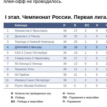
плей-офф не проводилось.
I этап. Чемпионат России. Первая лига
Команда
И
В
ВО
Н
1
Локомотив-2 Ярославль
36
27
3
0
2
Дизелист-2 Пенза
36
25
2
0
3
Торпедо-2 Нижний Новгород
36
20
1
0
4
ДИНАМО-2 Москва
36
18
3
0
5
СКА-2 Санкт-Петербург
36
19
1
0
6
Северсталь-2 Череповец
36
17
2
0
7
ХК Липецк-2 Липецк
36
13
0
0
8
Технолог Ухта
36
11
1
0
9
ХК Тамбов
36
11
1
0
10
Ижорец Санкт-Петербург
36
3
2
0
11
Русич-Эксима Рыбинск
10
4
2
0
И
- Количество проведенных игр
Н
- Ничьи
В
- Победы
ПО
- Поражения в овертайме
ВО
- Победы в овертайме
П
- Поражения