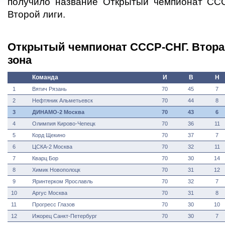
получило название Открытый чемпионат СС
Второй лиги.
Открытый чемпионат СССР-СНГ. Вторая
зона
Команда
И
В
Н
1
Вятич Рязань
70
45
7
2
Нефтяник Альметьевск
70
44
8
3
ДИНАМО-2 Москва
70
43
6
4
Олимпия Кирово-Чепецк
70
36
11
5
Корд Щекино
70
37
7
6
ЦСКА-2 Москва
70
32
11
7
Кварц Бор
70
30
14
8
Химик Новополоцк
70
31
12
9
Яринтерком Ярославль
70
32
7
10
Аргус Москва
70
31
8
11
Прогресс Глазов
70
30
10
12
Ижорец Санкт-Петербург
70
30
7