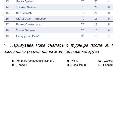
13
Десна Брянск
70
25
14
14
Трактор Липецк
70
28
8
15
ШВСМ Киев
70
21
8
16
СКА-2 Санкт-Петербург
70
18
9
17
Горняк Оленегорск
70
17
8
18
Химик Энгельс
70
16
8
19
Пардаугава Рига*
36
19
1
*
Пардаугава Рига снялась с турнира после 36
засчитаны результаты матчей первого круга
И
- Количество проведенных игр
Н
- Ничьи
Ш
- Шайбы
В
- Победы
П
- Поражения
О
- Набран