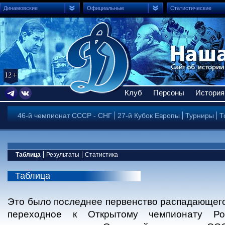
Динамовские
Официальные
Статистические
Клуб
Персоны
История
46-й чемпионат СССР - СНГ
27-й Кубок Европы
Турниры
Т
Таблица
Результаты
Статистика
Таблица
Это было последнее первенство распадающего
переходное к Открытому чемпионату Ро