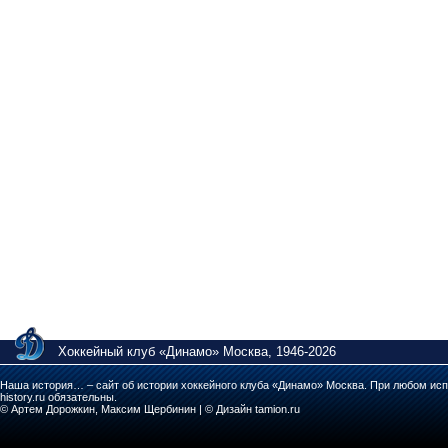
Хоккейный клуб «Динамо» Москва, 1946-2026
Наша история… – сайт об истории хоккейного клуба «Динамо» Москва. При любом исп
history.ru обязательны.
© Артем Дорожкин, Максим Щербинин | © Дизайн tamion.ru