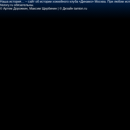
Наша история… – сайт об истории хоккейного клуба «Динамо» Москва. При любом исп
history.ru обязательны.
© Артем Дорожкин, Максим Щербинин | © Дизайн tamion.ru