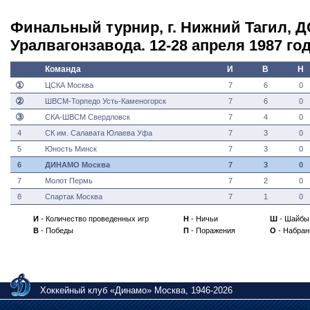
Финальный турнир, г. Нижний Тагил, Д
Уралвагонзавода. 12-28 апреля 1987 го
Команда
И
В
Н
①
ЦСКА Москва
7
6
0
②
ШВСМ-Торпедо Усть-Каменогорск
7
6
0
③
СКА-ШВСМ Свердловск
7
4
0
4
СК им. Салавата Юлаева Уфа
7
3
0
5
Юность Минск
7
3
0
6
ДИНАМО Москва
7
3
0
7
Молот Пермь
7
2
0
8
Спартак Москва
7
1
0
И
- Количество проведенных игр
Н
- Ничьи
Ш
- Шайбы
В
- Победы
П
- Поражения
О
- Набран
Хоккейный клуб «Динамо» Москва, 1946-2026