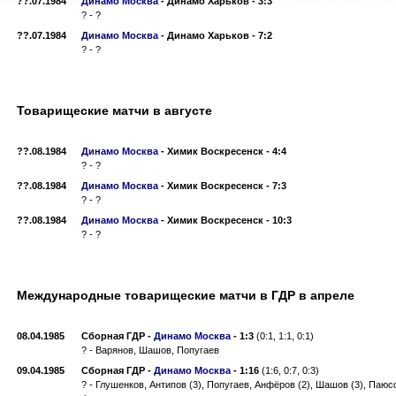
??.07.1984
Динамо Москва
-
Динамо Харьков -
3:3
? - ?
??.07.1984
Динамо Москва
-
Динамо Харьков -
7:2
? - ?
Товарищеские матчи в августе
??.08.1984
Динамо Москва
-
Химик Воскресенск - 4
:4
? - ?
??.08.1984
Динамо Москва
-
Химик Воскресенск - 7
:3
? - ?
??.08.1984
Динамо Москва
-
Химик Воскресенск - 10
:3
? - ?
Международные товарищеские матчи в ГДР в апреле
08.04.1985
Сборная ГДР
-
Динамо Москва
-
1:3
(0:1, 1:1, 0:1)
? - Варянов, Шашов, Попугаев
09.04.1985
Сборная ГДР
-
Динамо Москва
-
1:16
(1:6, 0:7, 0:3)
? - Глушенков, Антипов (3), Попугаев, Анфёров (2), Шашов (3), Паюс