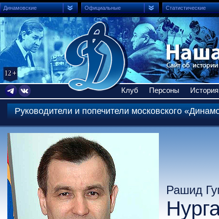
Динамовские
Официальные
Статистические
Клуб
Персоны
История
Руководители и попечители московского «Динам
Рашид Гу
Нург