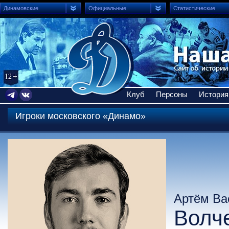
Динамовские
Официальные
Статистические
Клуб
Персоны
История
Игроки московского «Динамо»
Артём Ва
Волч