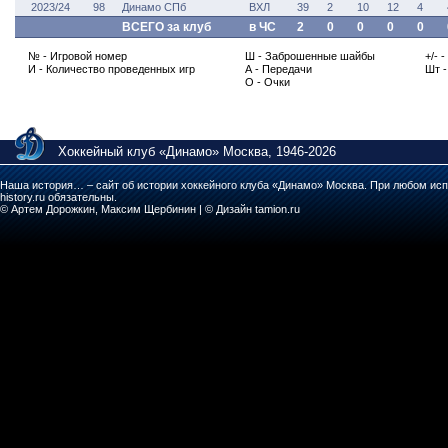
2023/24
98
Динамо СПб
ВХЛ
39
2
10
12
4
ВСЕГО за клуб
в ЧС
2
0
0
0
0
№ - Игровой номер
Ш - Заброшенные шайбы
+/- 
И - Количество проведенных игр
А - Передачи
Шт 
О - Очки
Хоккейный клуб «Динамо» Москва, 1946-2026
Наша история… – сайт об истории хоккейного клуба «Динамо» Москва. При любом исп
history.ru обязательны.
© Артем Дорожкин, Максим Щербинин | © Дизайн tamion.ru