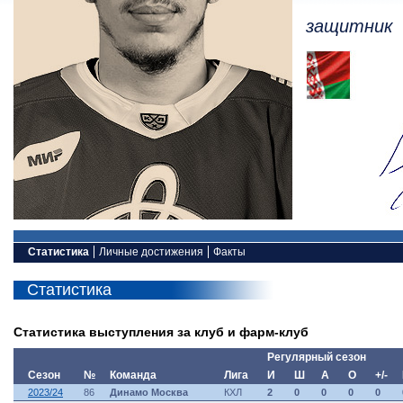
защитник
Статистика
Личные достижения
Факты
Статистика
Статистика выступления за клуб и фарм-клуб
Регулярный сезон
Сезон
№
Команда
Лига
И
Ш
А
О
+/-
2023/24
86
Динамо Москва
КХЛ
2
0
0
0
0