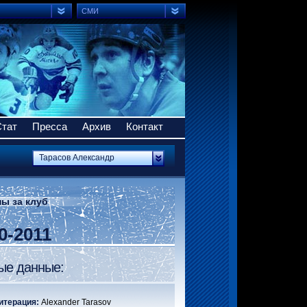
СМИ
Стат
Пресса
Архив
Контакт
Тарасов Александр
ы за клуб
0-2011
ые данные:
итерация:
Alexander Tarasov