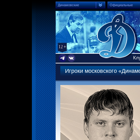
Динамовские
Официальные
Кл
Игроки московского «Динам