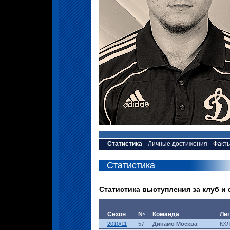
Статистика
Личные достижения
Факт
Статистика
Статистика выступления за клуб и
Сезон
№
Команда
Ли
2010/11
57
Динамо Москва
КХЛ