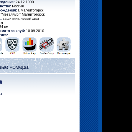
ождения:
24.12.1990
нство:
Россия
рождения:
г. Магнитогорск
"Металлург" Магнитогорск
:
защитник, левый хват
кг
84 см
 матч за клуб:
10.09.2010
тика:
вые номера:
11