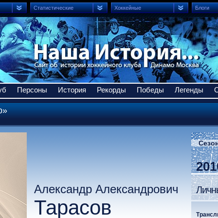
Статистические
Хоккейные
Блоги
уб
Персоны
История
Рекорды
Победы
Легенды
о»
Сезон
201
Александр Александрович
Личн
Тарасов
Трансл