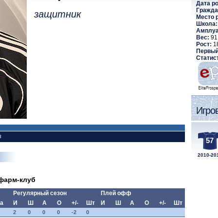
Дата р
Гражда
защитник
Место 
Школа:
Амплуа
Вес:
91 
Рост:
1
Первый
Статис
Игро
ы
57
2010-20
 фарм-клуб
Регулярный сезон
Плей офф
га
И
Ш
А
О
+/-
Шт
И
Ш
А
О
+/-
Шт
2
0
0
0
-2
0