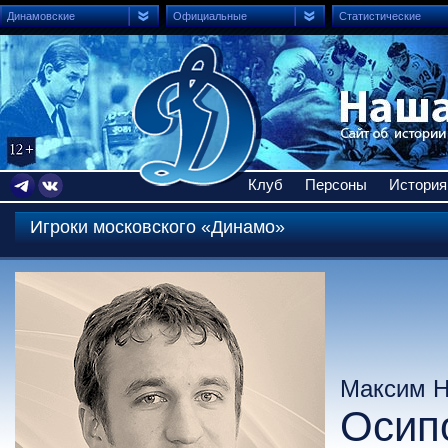
Динамовские
Официальные
Статистические
Клуб
Персоны
История
Игроки московского «Динамо»
Максим Н
Осип