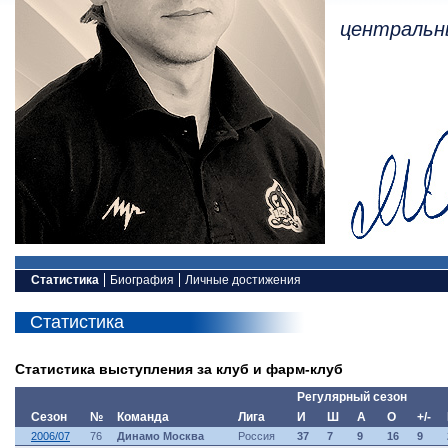
центральн
Статистика
Биография
Личные достижения
Статистика
Статистика выступления за клуб и фарм-клуб
Регулярный сезон
Сезон
№
Команда
Лига
И
Ш
А
О
+/-
2006/07
76
Динамо Москва
Россия
37
7
9
16
9