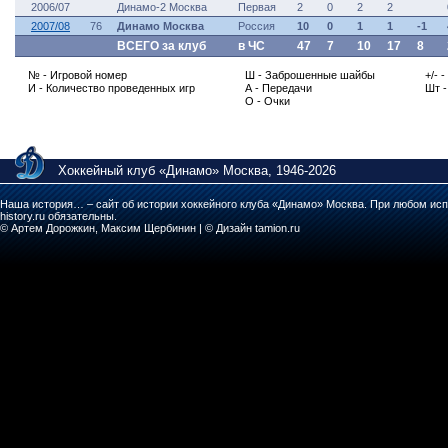
2006/07
Динамо-2 Москва
Первая
2
0
2
2
2007/08
76
Динамо Москва
Россия
10
0
1
1
-1
ВСЕГО за клуб
в ЧС
47
7
10
17
8
№ - Игровой номер
Ш - Заброшенные шайбы
+/- 
И - Количество проведенных игр
А - Передачи
Шт 
О - Очки
Хоккейный клуб «Динамо» Москва, 1946-2026
Наша история… – сайт об истории хоккейного клуба «Динамо» Москва. При любом исп
history.ru обязательны.
© Артем Дорожкин, Максим Щербинин | © Дизайн tamion.ru