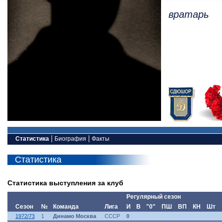
вратарь
Статистика
Биография
Факты
Статистика
Статистика выступления за клуб
Регулярный сезон
Сезон
№
Команда
Лига
И
В
"0"
ПШ
ВП
КН
Шт
1972/73
1
Динамо Москва
СССР
0