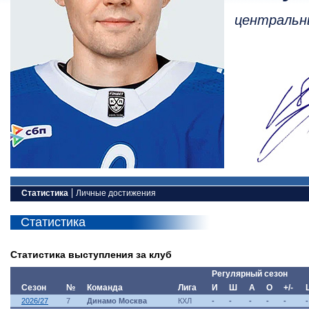
центральн
Статистика
Личные достижения
Статистика
Статистика выступления за клуб
Регулярный сезон
Сезон
№
Команда
Лига
И
Ш
А
О
+/-
2026/27
7
Динамо Москва
КХЛ
-
-
-
-
-
-