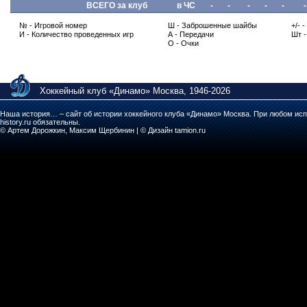
ВСЕГО за клуб
в ЧС
-
-
-
-
-
-
№ - Игровой номер
Ш - Заброшенные шайбы
+/- 
И - Количество проведенных игр
А - Передачи
Шт 
О - Очки
Хоккейный клуб «Динамо» Москва, 1946-2026
Наша история… – сайт об истории хоккейного клуба «Динамо» Москва. При любом исп
history.ru обязательны.
© Артем Дорожкин, Максим Щербинин | © Дизайн tamion.ru