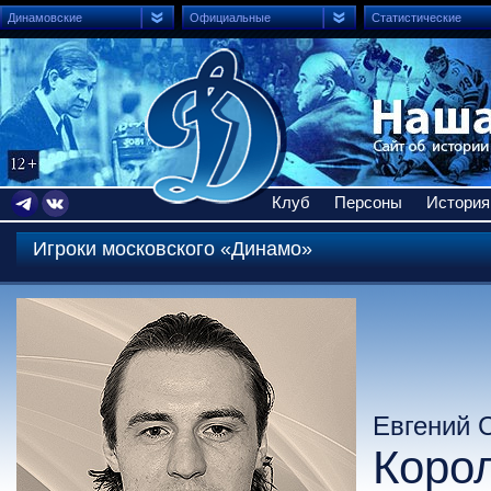
Динамовские
Официальные
Статистические
Клуб
Персоны
История
Игроки московского «Динамо»
Евгений 
Коро