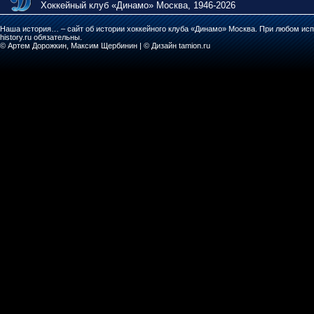
Хоккейный клуб «Динамо» Москва, 1946-2026
Наша история… – сайт об истории хоккейного клуба «Динамо» Москва. При любом исп
history.ru обязательны.
© Артем Дорожкин, Максим Щербинин | © Дизайн tamion.ru