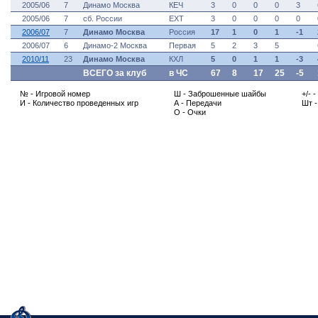
2005/06
7
Динамо Москва
КЕЧ
3
0
0
0
3
2005/06
7
сб. России
ЕХТ
3
0
0
0
0
2006/07
7
Динамо Москва
Россия
17
1
0
1
-1
2006/07
6
Динамо-2 Москва
Первая
5
2
3
5
2010/11
23
Динамо Москва
КХЛ
5
0
1
1
-3
ВСЕГО за клуб
в ЧС
67
8
17
25
-5
№ - Игровой номер
Ш - Заброшенные шайбы
+/- 
И - Количество проведенных игр
А - Передачи
Шт 
О - Очки