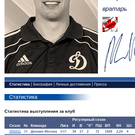
вратарь
Статистика
Биография
Личные достижения
Пресса
Статистика
Статистика выступления за клуб
Регулярный сезон
Сезон
№
Команда
Лига
И
В
"0"
ПШ
ВП
КН
Шт
2010/11
34
Динамо Москва
КХЛ
34
17
2
72
1928
2,24
4