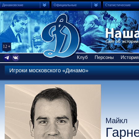
Динамовские
Официальные
Статистические
Клуб
Персоны
История
Игроки московского «Динамо»
Майкл
Гарне