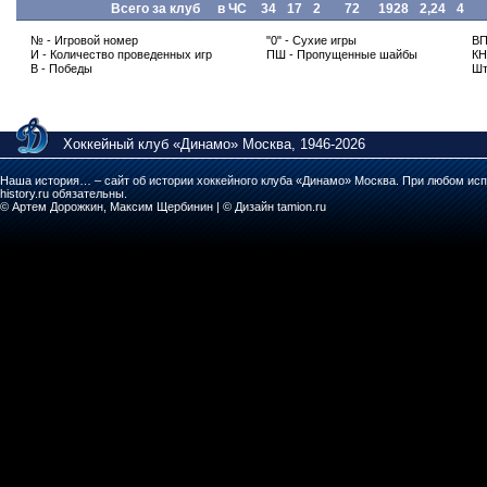
Всего за клуб
в ЧС
34
17
2
72
1928
2,24
4
№ - Игровой номер
"0" - Сухие игры
ВП
И - Количество проведенных игр
ПШ - Пропущенные шайбы
КН
В - Победы
Шт
Хоккейный клуб «Динамо» Москва, 1946-2026
Наша история… – сайт об истории хоккейного клуба «Динамо» Москва. При любом исп
history.ru обязательны.
© Артем Дорожкин, Максим Щербинин | © Дизайн tamion.ru