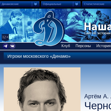
Динамовские
Официальные
Статистические
Клуб
Персоны
История
Игроки московского «Динамо»
Артём А.
Черн