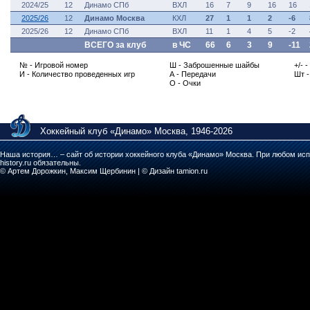
2024/25
12
Динамо СПб
ВХЛ
16
7
9
16
16
2025/26
12
Динамо Москва
КХЛ
27
1
1
2
-6
2025/26
12
Динамо СПб
ВХЛ
11
1
4
5
-2
ВСЕГО за клуб
в ЧС
66
6
3
9
-11
№ - Игровой номер
Ш - Заброшенные шайбы
+/- 
И - Количество проведенных игр
А - Передачи
Шт 
О - Очки
Хоккейный клуб «Динамо» Москва, 1946-2026
Наша история… – сайт об истории хоккейного клуба «Динамо» Москва. При любом исп
history.ru обязательны.
© Артем Дорожкин, Максим Щербинин | © Дизайн tamion.ru