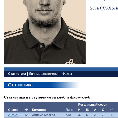
центральн
Статистика
Личные достижения
Факты
Статистика
Статистика выступления за клуб и фарм-клуб
Регулярный сезон
Сезон
№
Команда
Лига
И
Ш
А
О
+/-
2024/25
12
Динамо Москва
КХЛ
39
5
2
7
-5