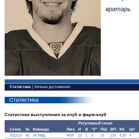
вратарь
Статистика
Личные достижения
Статистика
Статистика выступления за клуб и фарм-клуб
Регулярный сезон
Сезон
№
Команда
Лига
И
В
"0"
ПШ
ВП
КН
Шт
2012/13
40
ХК МВД
МХЛ
10
2
0
23
328
4,20
4