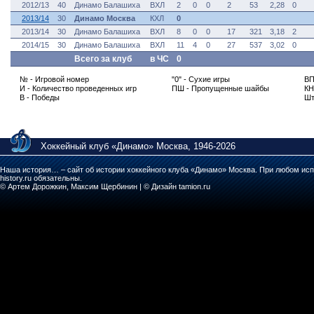
2012/13
40
Динамо Балашиха
ВХЛ
2
0
0
2
53
2,28
0
2013/14
30
Динамо Москва
КХЛ
0
2013/14
30
Динамо Балашиха
ВХЛ
8
0
0
17
321
3,18
2
2014/15
30
Динамо Балашиха
ВХЛ
11
4
0
27
537
3,02
0
Всего за клуб
в ЧС
0
№ - Игровой номер
"0" - Сухие игры
ВП
И - Количество проведенных игр
ПШ - Пропущенные шайбы
КН
В - Победы
Шт
Хоккейный клуб «Динамо» Москва, 1946-2026
Наша история… – сайт об истории хоккейного клуба «Динамо» Москва. При любом исп
history.ru обязательны.
© Артем Дорожкин, Максим Щербинин | © Дизайн tamion.ru