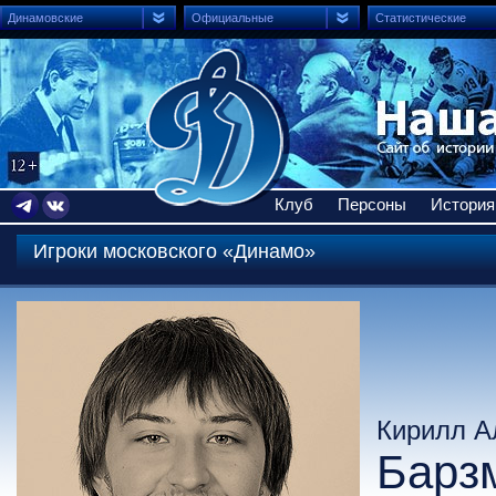
Динамовские
Официальные
Статистические
Клуб
Персоны
История
Игроки московского «Динамо»
Кирилл А
Барз