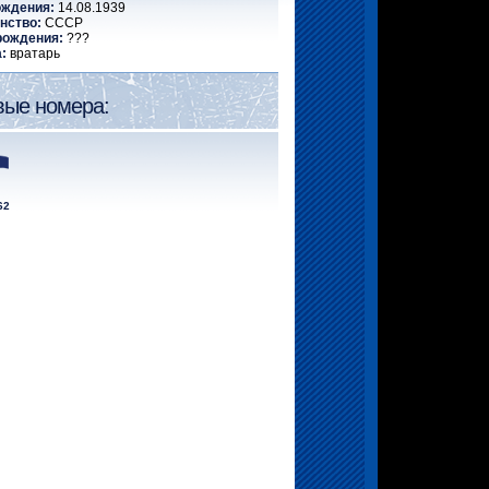
ождения:
14.08.1939
нство:
СССР
рождения:
???
:
вратарь
вые номера:
62