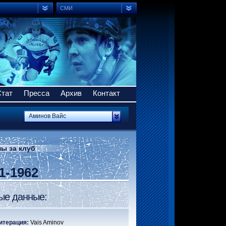
СМИ
Стат
Пресса
Архив
Контакт
Аминов Вайс
ы за клуб
1-1962
ые данные:
итерация:
Vais Aminov