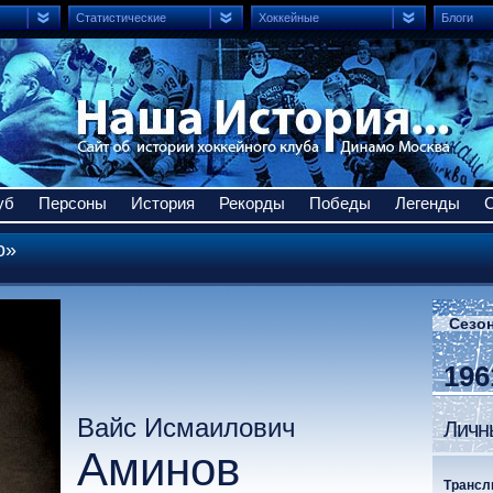
Статистические
Хоккейные
Блоги
уб
Персоны
История
Рекорды
Победы
Легенды
о»
Сезон
196
Вайс Исмаилович
Личн
Аминов
Трансл