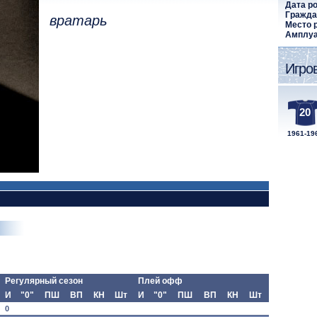
Дата р
Гражда
вратарь
Место 
Амплуа
Игро
20
1961-19
Регулярный сезон
Плей офф
И
"0"
ПШ
ВП
КН
Шт
И
"0"
ПШ
ВП
КН
Шт
0