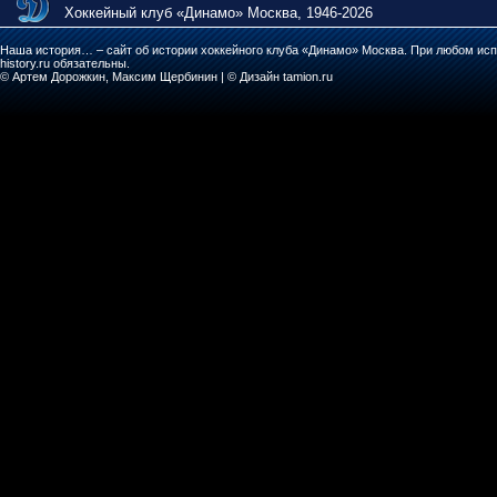
Хоккейный клуб «Динамо» Москва, 1946-2026
Наша история… – сайт об истории хоккейного клуба «Динамо» Москва. При любом исп
history.ru обязательны.
© Артем Дорожкин, Максим Щербинин | © Дизайн tamion.ru