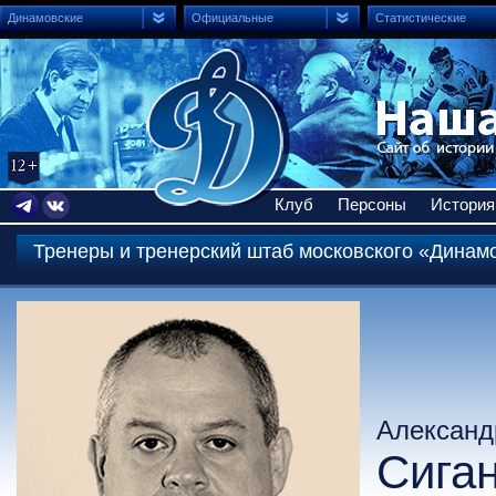
Динамовские
Официальные
Статистические
Клуб
Персоны
История
Тренеры и тренерский штаб московского «Динам
Александ
Сига